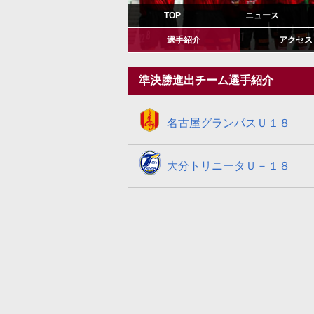
TOP
ニュース
選手紹介
アクセス
準決勝進出チーム選手紹介
名古屋グランパスＵ１８
名古屋
大分トリニータＵ－１８
大分