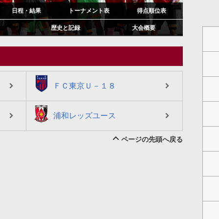
日程・結果
トーナメント表
得点順位表
歴史と記録
大会概要
ＦＣ東京Ｕ－１８
FC東京
浦和レッズユース
浦和
ページの先頭へ戻る