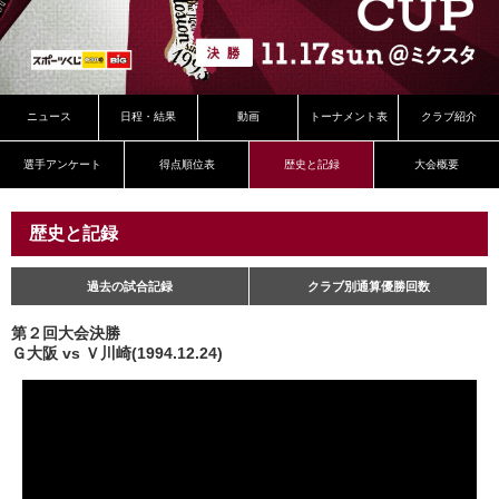
ニュース
日程・結果
動画
トーナメント表
クラブ紹介
選手アンケート
得点順位表
歴史と記録
大会概要
歴史と記録
過去の試合記録
クラブ別通算優勝回数
第２回大会決勝
Ｇ大阪 vs Ｖ川崎(1994.12.24)