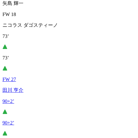
矢島 輝一
FW 18
ニコラス ダゴスティーノ
73’
73’
FW 27
田川 亨介
90+2’
90+2’