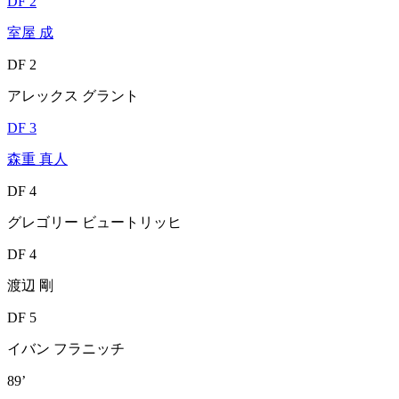
DF 2
室屋 成
DF 2
アレックス グラント
DF 3
森重 真人
DF 4
グレゴリー ビュートリッヒ
DF 4
渡辺 剛
DF 5
イバン フラニッチ
89’