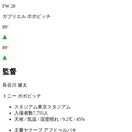
FW 28
ガブリエル ポポビッチ
89’
89’
監督
長谷川 健太
トニー ポポビッチ
スタジアム
東京スタジアム
入場者数
7,755人
天候 / 気温 / 湿度
晴れ / 9.2℃ / 45%
主審
ヤクーブ アブドゥルバキ