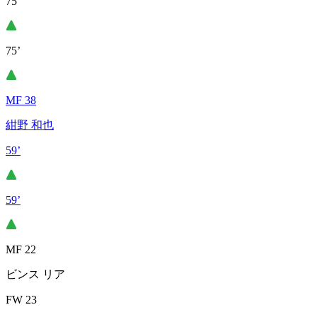
75’
75’
MF 38
紺野 和也
59’
59’
MF 22
ビンス リア
FW 23