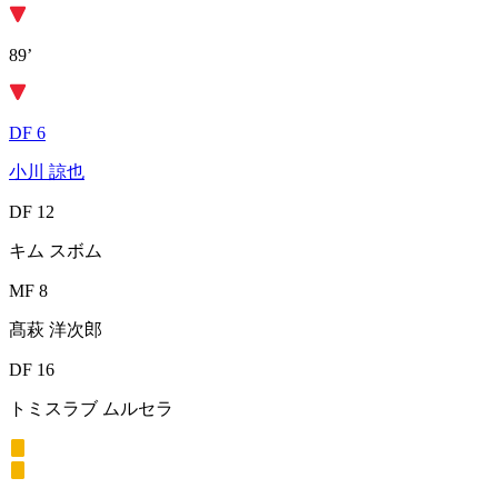
89’
DF 6
小川 諒也
DF 12
キム スボム
MF 8
髙萩 洋次郎
DF 16
トミスラブ ムルセラ