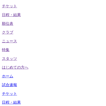
チケット
日程・結果
順位表
クラブ
ニュース
特集
スタッツ
はじめての方へ
ホーム
試合速報
チケット
日程・結果