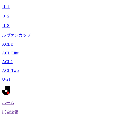
Ｊ１
Ｊ２
Ｊ３
ルヴァンカップ
ACLE
ACL Elite
ACL2
ACL Two
U-21
ホーム
試合速報