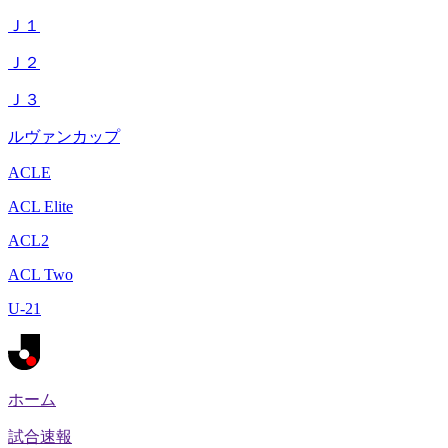
Ｊ１
Ｊ２
Ｊ３
ルヴァンカップ
ACLE
ACL Elite
ACL2
ACL Two
U-21
ホーム
試合速報