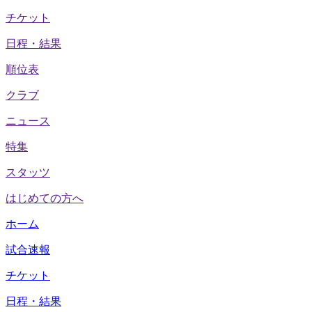
チケット
日程・結果
順位表
クラブ
ニュース
特集
スタッツ
はじめての方へ
ホーム
試合速報
チケット
日程・結果