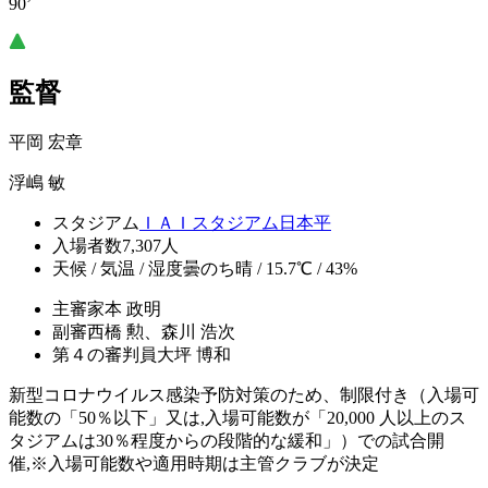
90’
監督
平岡 宏章
浮嶋 敏
スタジアム
ＩＡＩスタジアム日本平
入場者数
7,307人
天候 / 気温 / 湿度
曇のち晴 / 15.7℃ / 43%
主審
家本 政明
副審
西橋 勲、森川 浩次
第４の審判員
大坪 博和
新型コロナウイルス感染予防対策のため、制限付き（入場可
能数の「50％以下」又は,入場可能数が「20,000 人以上のス
タジアムは30％程度からの段階的な緩和」）での試合開
催,※入場可能数や適用時期は主管クラブが決定