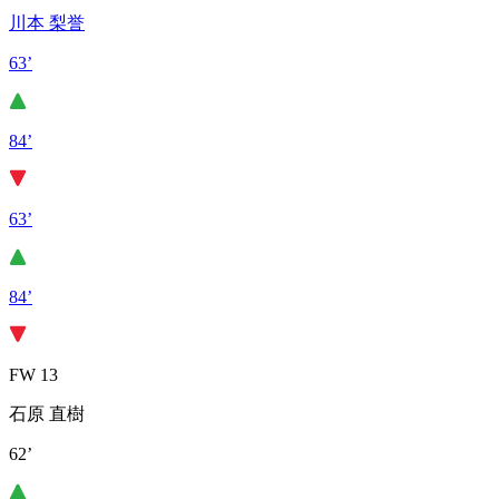
川本 梨誉
63’
84’
63’
84’
FW 13
石原 直樹
62’