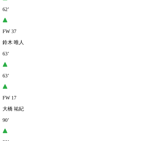
62’
FW 37
鈴木 唯人
63’
63’
FW 17
大橋 祐紀
90’