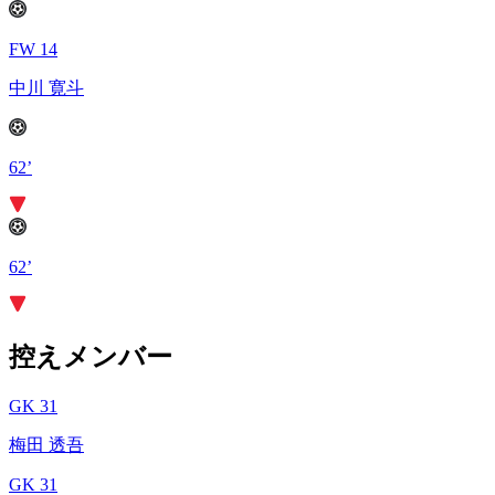
FW 14
中川 寛斗
62’
62’
控えメンバー
GK 31
梅田 透吾
GK 31