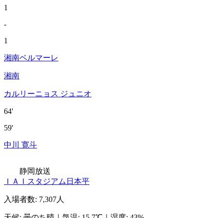
1
-
1
湘南ベルマーレ
湘南
カルリーニョス ジュニオ
64'
59'
中川 寛斗
静岡放送
ＩＡＩスタジアム日本平
入場者数
:
7,307人
天候
:
曇のち晴
｜
気温
:
15.7℃
｜
湿度
:
43%