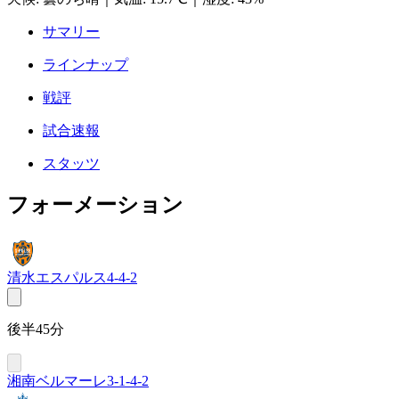
サマリー
ラインナップ
戦評
試合速報
スタッツ
フォーメーション
清水エスパルス
4-4-2
後半45分
湘南ベルマーレ
3-1-4-2