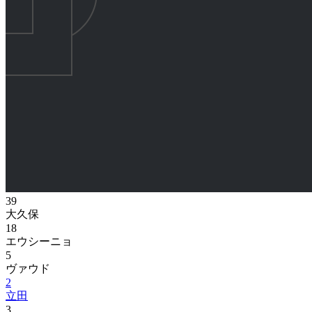
39
大久保
18
エウシーニョ
5
ヴァウド
2
立田
3