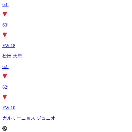
63’
63’
FW 18
松田 天馬
62’
62’
FW 10
カルリーニョス ジュニオ