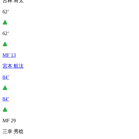
古林 将太
62’
62’
MF 13
宮本 航汰
84’
84’
MF 29
三幸 秀稔