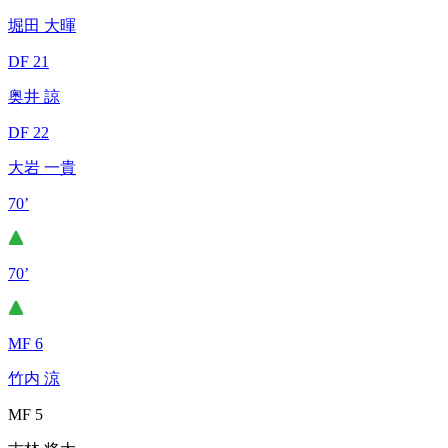
堀田 大暉
DF 21
奥井 諒
DF 22
大岩 一貴
70’
70’
MF 6
竹内 涼
MF 5