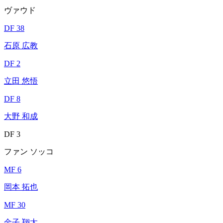
ヴァウド
DF 38
石原 広教
DF 2
立田 悠悟
DF 8
大野 和成
DF 3
ファン ソッコ
MF 6
岡本 拓也
MF 30
金子 翔太