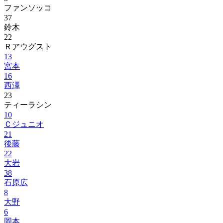
ファンソッコ
37
鈴木
22
Ｒアウグスト
13
宮本
16
西澤
23
ティーラシン
10
Ｃジュニオ
21
後藤
22
大岩
38
石原広
8
大野
6
岡本