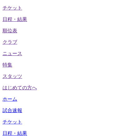
チケット
日程・結果
順位表
クラブ
ニュース
特集
スタッツ
はじめての方へ
ホーム
試合速報
チケット
日程・結果