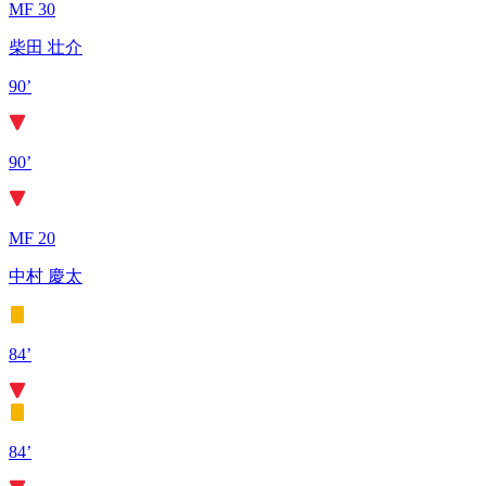
MF 30
柴田 壮介
90’
90’
MF 20
中村 慶太
84’
84’