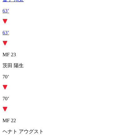
63’
63’
MF 23
茨田 陽生
70’
70’
MF 22
ヘナト アウグスト