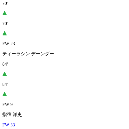
70’
70’
FW 23
ティーラシン デーンダー
84’
84’
FW 9
指宿 洋史
FW 33