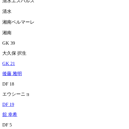
清水エスパルス
清水
湘南ベルマーレ
湘南
GK 39
大久保 択生
GK 21
後藤 雅明
DF 18
エウシーニョ
DF 19
舘 幸希
DF 5