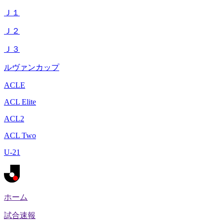
Ｊ１
Ｊ２
Ｊ３
ルヴァンカップ
ACLE
ACL Elite
ACL2
ACL Two
U-21
ホーム
試合速報