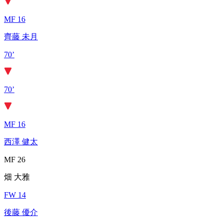
MF 16
齊藤 未月
70’
70’
MF 16
西澤 健太
MF 26
畑 大雅
FW 14
後藤 優介