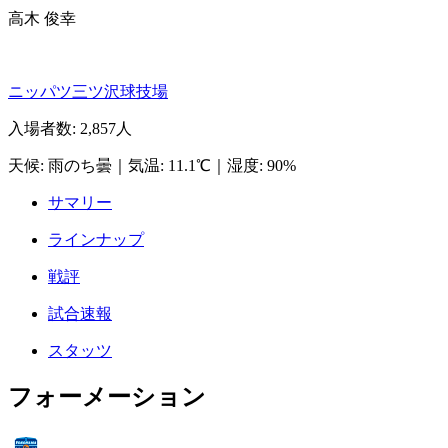
高木 俊幸
ニッパツ三ツ沢球技場
入場者数
:
2,857人
天候
:
雨のち曇
｜
気温
:
11.1℃
｜
湿度
:
90%
サマリー
ラインナップ
戦評
試合速報
スタッツ
フォーメーション