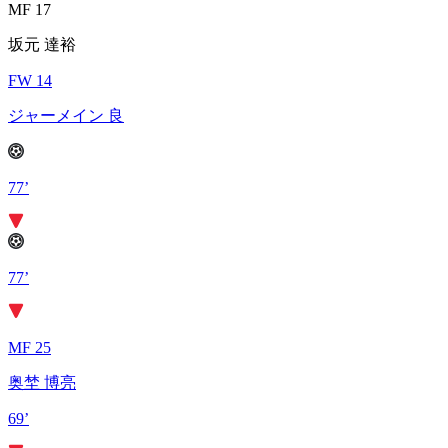
MF 17
坂元 達裕
FW 14
ジャーメイン 良
77’
77’
MF 25
奥埜 博亮
69’