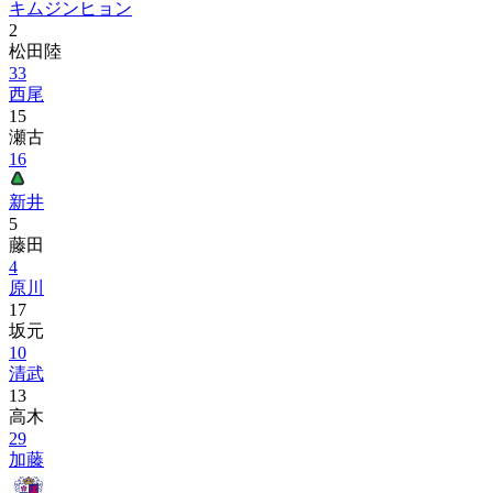
キムジンヒョン
2
松田陸
33
西尾
15
瀬古
16
新井
5
藤田
4
原川
17
坂元
10
清武
13
高木
29
加藤