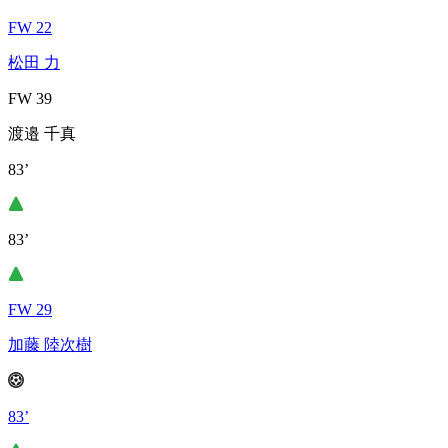
FW 22
松田 力
FW 39
渡邉 千真
83’
83’
FW 29
加藤 陸次樹
83’