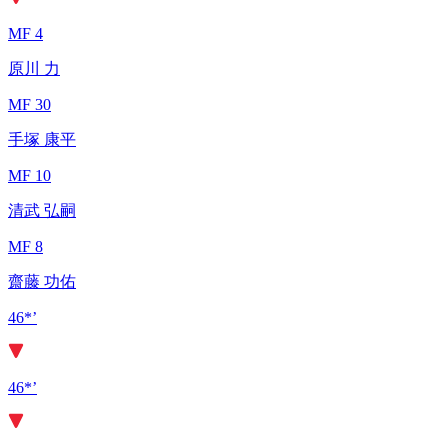
MF 4
原川 力
MF 30
手塚 康平
MF 10
清武 弘嗣
MF 8
齋藤 功佑
46*’
46*’