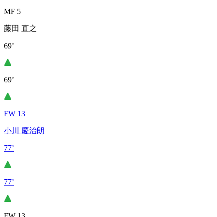
MF 5
藤田 直之
69’
69’
FW 13
小川 慶治朗
77’
77’
FW 13