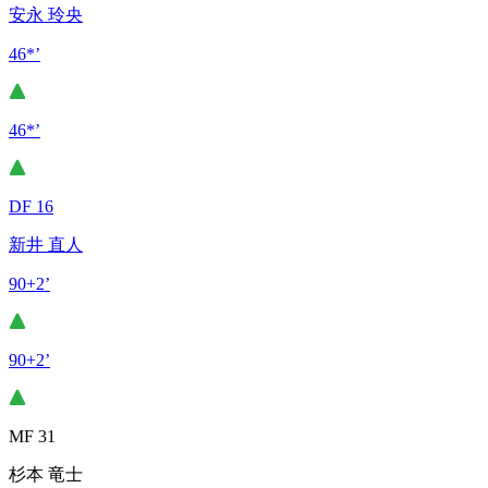
安永 玲央
46*’
46*’
DF 16
新井 直人
90+2’
90+2’
MF 31
杉本 竜士