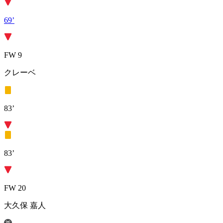
69’
FW 9
クレーベ
83’
83’
FW 20
大久保 嘉人