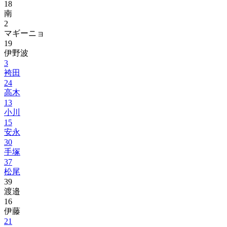
18
南
2
マギーニョ
19
伊野波
3
袴田
24
高木
13
小川
15
安永
30
手塚
37
松尾
39
渡邉
16
伊藤
21