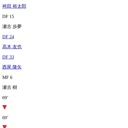
袴田 裕太郎
DF 15
瀬古 歩夢
DF 24
高木 友也
DF 33
西尾 隆矢
MF 6
瀬古 樹
69’
69’