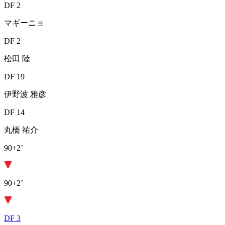
DF 2
マギーニョ
DF 2
松田 陸
DF 19
伊野波 雅彦
DF 14
丸橋 祐介
90+2’
90+2’
DF 3