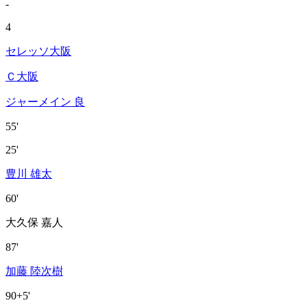
-
4
セレッソ大阪
Ｃ大阪
ジャーメイン 良
55'
25'
豊川 雄太
60'
大久保 嘉人
87'
加藤 陸次樹
90+5'