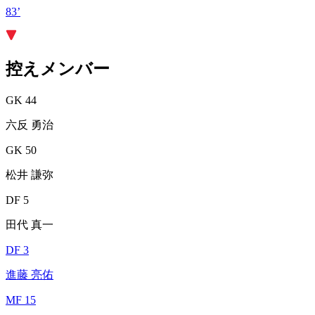
83’
控えメンバー
GK 44
六反 勇治
GK 50
松井 謙弥
DF 5
田代 真一
DF 3
進藤 亮佑
MF 15