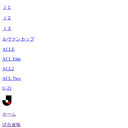
Ｊ１
Ｊ２
Ｊ３
ルヴァンカップ
ACLE
ACL Elite
ACL2
ACL Two
U-21
ホーム
試合速報