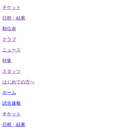
チケット
日程・結果
順位表
クラブ
ニュース
特集
スタッツ
はじめての方へ
ホーム
試合速報
チケット
日程・結果