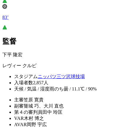
83’
監督
下平 隆宏
レヴィー クルピ
スタジアム
ニッパツ三ツ沢球技場
入場者数
2,857人
天候 / 気温 / 湿度
雨のち曇 / 11.1℃ / 90%
主審
笠原 寛貴
副審
聳城 巧、大川 直也
第４の審判員
田中 玲匡
VAR
木村 博之
AVAR
岡野 宇広