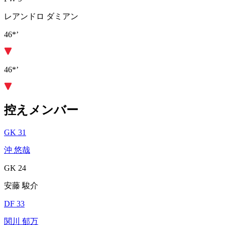
レアンドロ ダミアン
46*’
46*’
控えメンバー
GK 31
沖 悠哉
GK 24
安藤 駿介
DF 33
関川 郁万