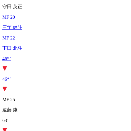
守田 英正
MF 20
三竿 健斗
MF 22
下田 北斗
46*’
46*’
MF 25
遠藤 康
63’