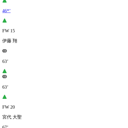
46*’
FW 15
伊藤 翔
63’
63’
FW 20
宮代 大聖
67’