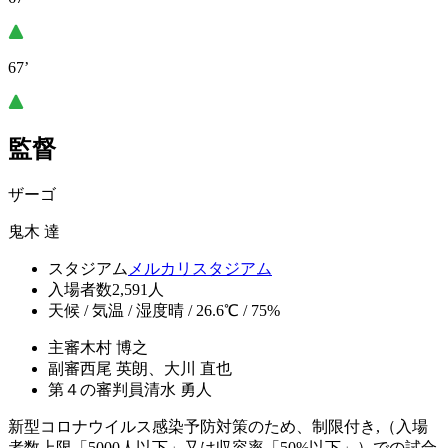
67’
監督
ザーゴ
鬼木 達
スタジアム
メルカリスタジアム
入場者数
2,591人
天候 / 気温 / 湿度
晴 / 26.6℃ / 75%
主審
木村 博之
副審
西尾 英朗、大川 直也
第４の審判員
清水 勇人
新型コロナウイルス感染予防対策のため、制限付き,（入場
者数上限「5000人以下」又は収容率「50%以下」）での試合