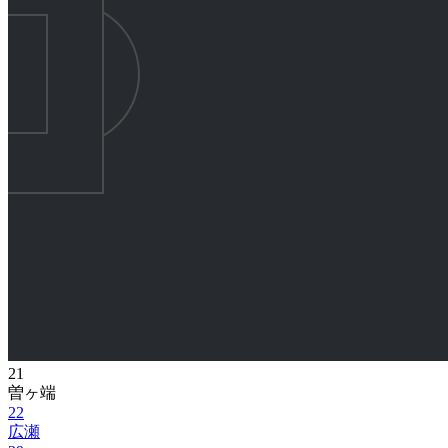
21
曽ヶ端
22
広瀬