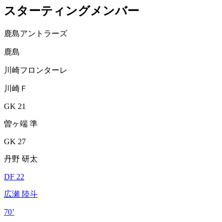
スターティングメンバー
鹿島アントラーズ
鹿島
川崎フロンターレ
川崎Ｆ
GK 21
曽ヶ端 準
GK 27
丹野 研太
DF 22
広瀬 陸斗
70’