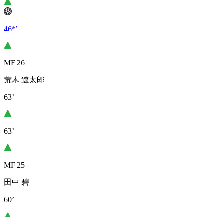
46*’
MF 26
荒木 遼太郎
63’
63’
MF 25
田中 碧
60’