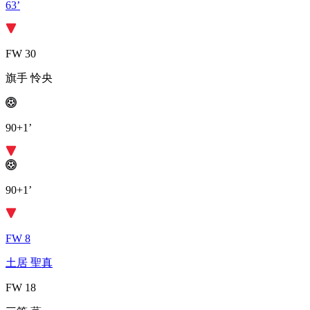
63’
FW 30
旗手 怜央
90+1’
90+1’
FW 8
土居 聖真
FW 18