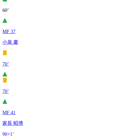
60’
MF 37
小泉 慶
70’
70’
MF 41
家長 昭博
90+1’