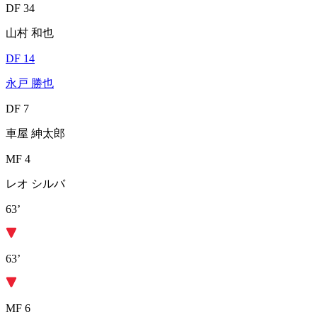
DF 34
山村 和也
DF 14
永戸 勝也
DF 7
車屋 紳太郎
MF 4
レオ シルバ
63’
63’
MF 6