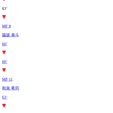
63’
MF 8
脇坂 泰斗
60’
60’
MF 11
和泉 竜司
63’