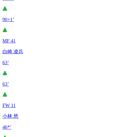
90+1’
MF 41
白崎 凌兵
63’
63’
FW 11
小林 悠
46*’