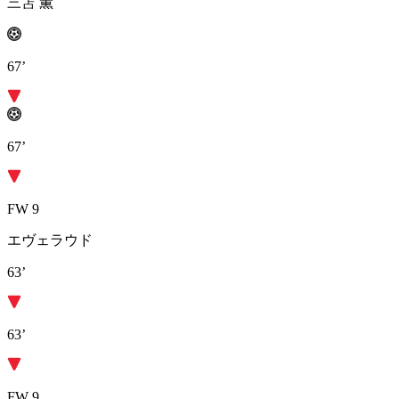
三笘 薫
67’
67’
FW 9
エヴェラウド
63’
63’
FW 9