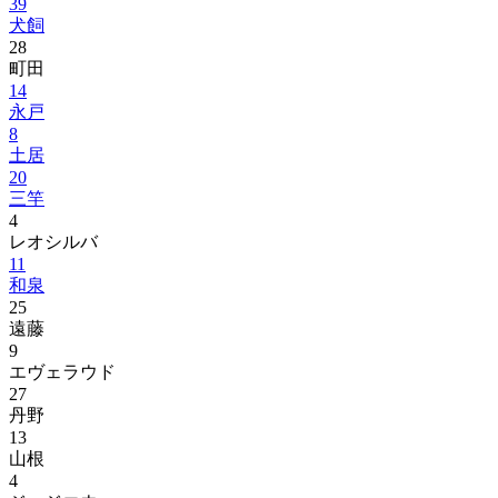
39
犬飼
28
町田
14
永戸
8
土居
20
三竿
4
レオシルバ
11
和泉
25
遠藤
9
エヴェラウド
27
丹野
13
山根
4