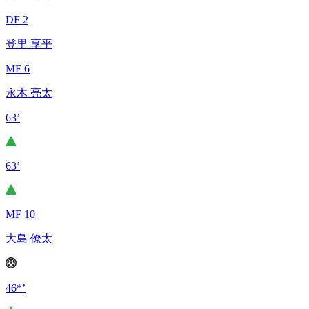
DF 2
登里 享平
MF 6
永木 亮太
63’
63’
MF 10
大島 僚太
46*’