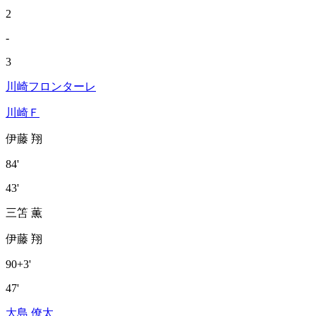
2
-
3
川崎フロンターレ
川崎Ｆ
伊藤 翔
84'
43'
三笘 薫
伊藤 翔
90+3'
47'
大島 僚太