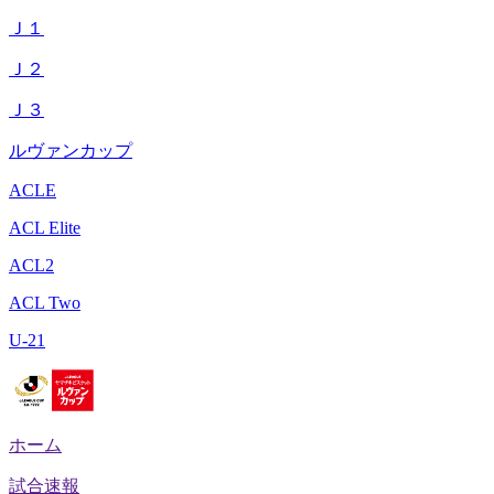
Ｊ１
Ｊ２
Ｊ３
ルヴァンカップ
ACLE
ACL Elite
ACL2
ACL Two
U-21
ホーム
試合速報