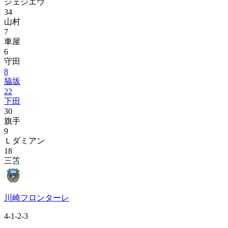
ジェジエウ
34
山村
7
車屋
6
守田
8
脇坂
22
下田
30
旗手
9
Ｌダミアン
18
三笘
川崎フロンターレ
4-1-2-3