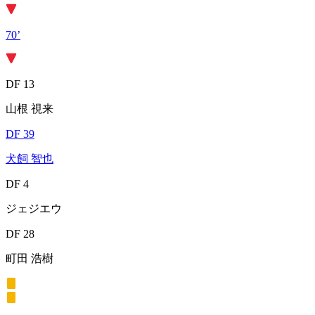
70’
DF 13
山根 視来
DF 39
犬飼 智也
DF 4
ジェジエウ
DF 28
町田 浩樹