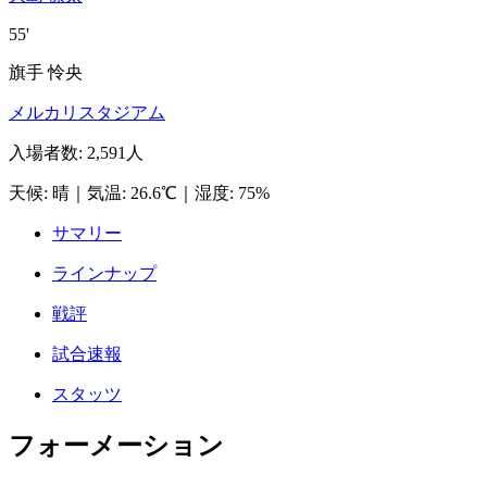
55'
旗手 怜央
メルカリスタジアム
入場者数
:
2,591人
天候
:
晴
｜
気温
:
26.6℃
｜
湿度
:
75%
サマリー
ラインナップ
戦評
試合速報
スタッツ
フォーメーション