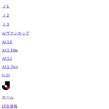
Ｊ１
Ｊ２
Ｊ３
ルヴァンカップ
ACLE
ACL Elite
ACL2
ACL Two
U-21
ホーム
試合速報