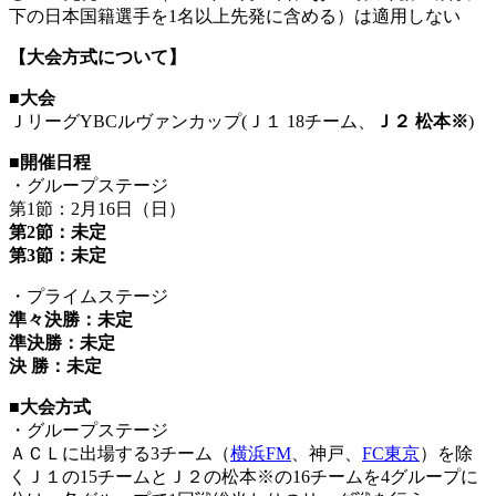
下の日本国籍選手を1名以上先発に含める）は適用しない
【大会方式について】
■大会
ＪリーグYBCルヴァンカップ(Ｊ１ 18チーム、
Ｊ２ 松本※
)
■
開催日程
・グループステージ
第1節：2月16日（日）
第2節：未定
第3節：未定
・プライムステージ
準々決勝：未定
準決勝：未定
決 勝：未定
■
大会方式
・グループステージ
ＡＣＬに出場する3チーム（
横浜FM
、神戸、
FC東京
）を除
くＪ１の15チームとＪ２の松本※の16チームを4グループに