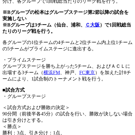
分け、各グループで1回戦総当たりのリーグ戦を行う。
※Bグループの松本はグループステージ第2節以降の試合を
実施しない
※Bグループは3チーム（仙台、浦和、
Ｃ大阪
）で1回戦総当
たりのリーグ戦を行う。
各グループの1位チームの4チームと2位チーム内上位1チーム
の5チームがプライムステージに進出する。
・プライムステージ
グループステージを勝ち上がった5チーム、およびＡＣＬに
出場する3チーム（
横浜FM
、神戸、
FC東京
）を加えた計8チ
ームにより、1試合制のトーナメント戦を行う。
■
試合方式
・グループステージ
＜試合方式および勝敗の決定＞
90分間（前後半各45分）の試合を行い、勝敗が決しない場合
は引き分けとする。
＜勝点＞
勝利：3点、引き分け：1点、