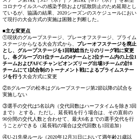
コロナウイルスへの感染予防および拡散防止のため延期とし
ているが、協議の結果、2020シーズンのスケジュールにおい
て現行の大会方式の実施は困難と判断した。
■主な変更点
①現状のグループステージ、プレーオフステージ、プライム
ステージからなる大会方式から、
プレーオフステージを廃止
とし、グループステージを1回戦総当たりのリーグ戦に変更
し、各グループの1位チームの4チームと2位チーム内の上位1
チームおよびAFCチャンピオンズリーグ出場3チームの計8
チームにて1試合制のトーナメント戦によるプライムステー
ジを行う
大会方式に変更
②Bグループの松本はグループステージ第2節以降の試合を
実施しない
③選手の交代は5名以内（交代回数はハーフタイムを除き3回
まで） とする。ただし、延長戦を行う場合は、その直前の
90分間の交代人数と合わせて、最大6名までの選手交代を行
うことができる（延長戦の場合は交代回数も1回追加）
④U-21先発ルール（2020年12月31日において満年齢21歳以