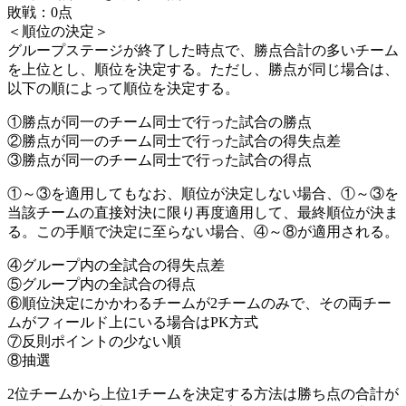
敗戦：0点
＜順位の決定＞
グループステージが終了した時点で、勝点合計の多いチーム
を上位とし、順位を決定する。ただし、勝点が同じ場合は、
以下の順によって順位を決定する。
①勝点が同一のチーム同士で行った試合の勝点
②勝点が同一のチーム同士で行った試合の得失点差
③勝点が同一のチーム同士で行った試合の得点
①～③を適用してもなお、順位が決定しない場合、①～③を
当該チームの直接対決に限り再度適用して、最終順位が決ま
る。この手順で決定に至らない場合、④～⑧が適用される。
④グループ内の全試合の得失点差
⑤グループ内の全試合の得点
⑥順位決定にかかわるチームが2チームのみで、その両チー
ムがフィールド上にいる場合はPK方式
⑦反則ポイントの少ない順
⑧抽選
2位チームから上位1チームを決定する方法は勝ち点の合計が