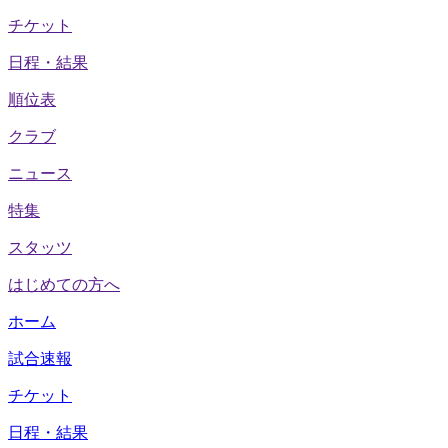
チケット
日程・結果
順位表
クラブ
ニュース
特集
スタッツ
はじめての方へ
ホーム
試合速報
チケット
日程・結果