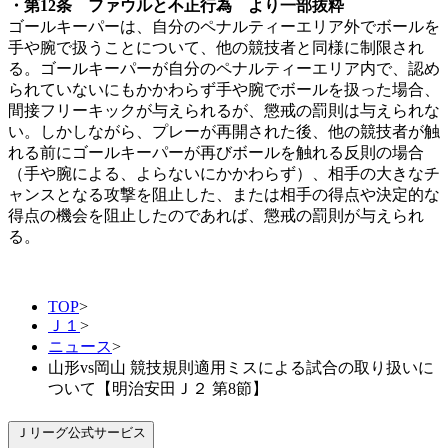
・第12条 ファウルと不正行為 より一部抜粋
ゴールキーパーは、自分のペナルティーエリア外でボールを
手や腕で扱うことについて、他の競技者と同様に制限され
る。ゴールキーパーが自分のペナルティーエリア内で、認め
られていないにもかかわらず手や腕でボールを扱った場合、
間接フリーキックが与えられるが、懲戒の罰則は与えられな
い。しかしながら、プレーが再開された後、他の競技者が触
れる前にゴールキーパーが再びボールを触れる反則の場合
（手や腕による、よらないにかかわらず）、相手の大きなチ
ャンスとなる攻撃を阻止した、または相手の得点や決定的な
得点の機会を阻止したのであれば、懲戒の罰則が与えられ
る。
TOP
>
Ｊ１
>
ニュース
>
山形vs岡山 競技規則適用ミスによる試合の取り扱いに
ついて【明治安田Ｊ２ 第8節】
Ｊリーグ公式サービス