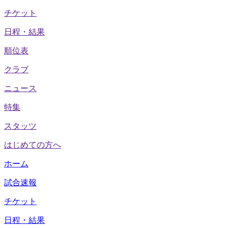
チケット
日程・結果
順位表
クラブ
ニュース
特集
スタッツ
はじめての方へ
ホーム
試合速報
チケット
日程・結果