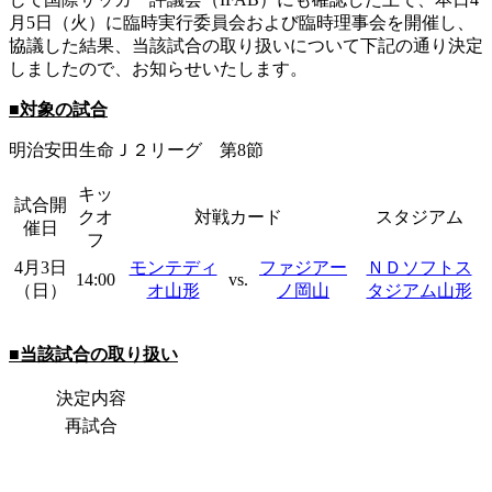
月5日（火）に臨時実行委員会および臨時理事会を開催し、
協議した結果、当該試合の取り扱いについて下記の通り決定
しましたので、お知らせいたします。
■対象の試合
明治安田生命Ｊ２リーグ 第8節
キッ
試合開
クオ
対戦カード
スタジアム
催日
フ
4月3日
モンテディ
ファジアー
ＮＤソフトス
14:00
vs.
（日）
オ山形
ノ岡山
タジアム山形
■当該試合の取り扱い
決定内容
再試合