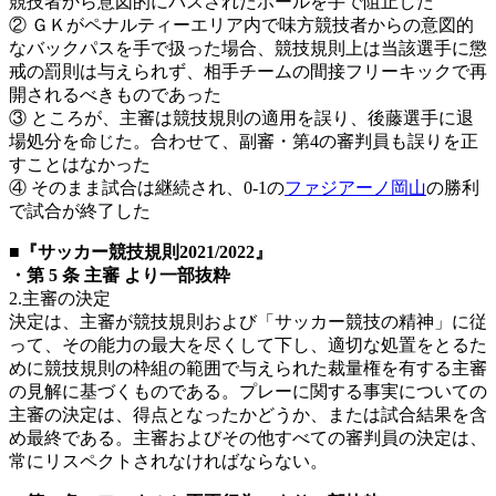
競技者から意図的にパスされたボールを手で阻止した
② ＧＫがペナルティーエリア内で味方競技者からの意図的
なバックパスを手で扱った場合、競技規則上は当該選手に懲
戒の罰則は与えられず、相手チームの間接フリーキックで再
開されるべきものであった
③ ところが、主審は競技規則の適用を誤り、後藤選手に退
場処分を命じた。合わせて、副審・第4の審判員も誤りを正
すことはなかった
④ そのまま試合は継続され、0-1の
ファジアーノ岡山
の勝利
で試合が終了した
■『サッカー競技規則2021/2022』
・第 5 条 主審 より一部抜粋
2.主審の決定
決定は、主審が競技規則および「サッカー競技の精神」に従
って、その能力の最大を尽くして下し、適切な処置をとるた
めに競技規則の枠組の範囲で与えられた裁量権を有する主審
の見解に基づくものである。プレーに関する事実についての
主審の決定は、得点となったかどうか、または試合結果を含
め最終である。主審およびその他すべての審判員の決定は、
常にリスペクトされなければならない。