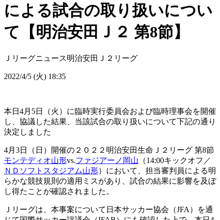
による試合の取り扱いについ
て【明治安田Ｊ２ 第8節】
Ｊリーグニュース
明治安田Ｊ２リーグ
2022/4/5 (火) 18:35
本日4月5日（火）に臨時実行委員会および臨時理事会を開催
し、協議した結果、当該試合の取り扱いについて下記の通り
決定しました
4月3日（日）開催の２０２２明治安田生命Ｊ２リーグ 第8節
モンテディオ山形
vs.
ファジアーノ岡山
（14:00キックオフ／
ＮＤソフトスタジアム山形
）において、担当審判員による明
らかな競技規則の適用ミスがあり、試合の結果に影響を及ぼ
し得たことが確認されました。
Ｊリーグは、本事案について日本サッカー協会（JFA）を通
じて国際サッカー評議会（IFAB）にも確認した上で、本日4