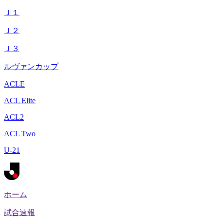
Ｊ１
Ｊ２
Ｊ３
ルヴァンカップ
ACLE
ACL Elite
ACL2
ACL Two
U-21
ホーム
試合速報