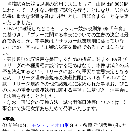
・当該試合は競技規則の適用ミスによって、山形は約80分間
にわたって一人少ない状態で試合を行うことになり、試合の
結果に重大な影響を及ぼし得たとし、再試合することを決定
いたしました。
・IFABに確認したところ、サッカー競技規則第5条「主審」
に基づき、「プレーに関する事実についての主審の決定は最
終である」が、本事象は「サッカー競技規則に従っていな
い」ため、直ちに「主審の決定を最終である」とはならな
い。
・競技規則の誤適用を是正するための措置に関するJFA及び
Ｊリーグの各種規程に該当する定めはなく、本件は試合の成
否を決定するというＪリーグにおいて重要な意思決定となる
ため、Ｊリーグ理事会規程の決裁権限における「Ⅳ-1-(2) 定
款、Ｊリーグ規約その他の諸規程に定められた事項およびこ
の法人の重要な業務執行に関する事項」に基づき、理事会に
て決議を行うこととした。
・なお、再試合の実施方法・試合開催日時等については、理
事会にて決定次第あらためて発表いたします。
■事象
① 前半10分、
モンテディオ山形
ＧＫ・後藤 雅明選手が味方