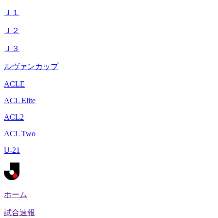
Ｊ１
Ｊ２
Ｊ３
ルヴァンカップ
ACLE
ACL Elite
ACL2
ACL Two
U-21
ホーム
試合速報