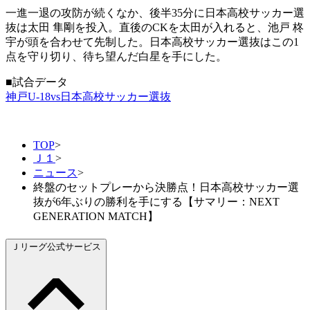
一進一退の攻防が続くなか、後半35分に日本高校サッカー選
抜は太田 隼剛を投入。直後のCKを太田が入れると、池戸 柊
宇が頭を合わせて先制した。日本高校サッカー選抜はこの1
点を守り切り、待ち望んだ白星を手にした。
■試合データ
神戸U-18vs日本高校サッカー選抜
TOP
>
Ｊ１
>
ニュース
>
終盤のセットプレーから決勝点！日本高校サッカー選
抜が6年ぶりの勝利を手にする【サマリー：NEXT
GENERATION MATCH】
Ｊリーグ公式サービス