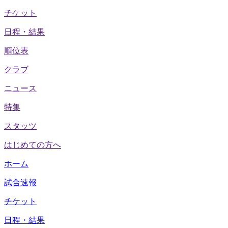
チケット
日程・結果
順位表
クラブ
ニュース
特集
スタッツ
はじめての方へ
ホーム
試合速報
チケット
日程・結果