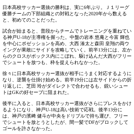
日本高校サッカー選抜の勝利は、実に6年ぶり。Ｊ１リーグ
優勝チームの下部組織との対戦となった2020年から数える
と、初めてのことだった。
試合が始まると、普段からチームでトレーニングを重ねてい
る神戸U-18が主導権を握った。中盤の岩本 悠庵と今富 輝也
を中心にポゼッションを高め、大西 湊太と森田 皇翔の両ウ
イングが果敢にサイドを攻略していく。前半13分には、左か
らのクロスがボックス内にこぼれ、駆け込んだ大西がフリー
でシュートを放つも、枠を捉えられなかった。
徐々に日本高校サッカー選抜が相手にうまく対応するように
なり、逆襲を仕掛け始める。前半19分には左サイドからの折
り返しに、芝田 玲がダイレクトで合わせるも、鋭いシュー
トはGKの好セーブに阻まれた。
後半に入ると、日本高校サッカー選抜がさらにプレスをかけ
るようになり、神戸U-18は高い技術で応戦。後半13分に
は、神戸の濱﨑 健斗が中央をドリブルで持ち運び、フリー
でシュートを放とうとしたが、間一髪でDFがブロックして
ゴールを許さなかった。