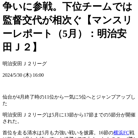
争いに参戦。下位チームでは
監督交代が相次ぐ【マンスリ
ーレポート（5月）：明治安
田Ｊ２】
明治安田Ｊ２リーグ
2024/5/30 (木) 16:00
仙台が4月終了時の11位から一気に5位へとジャンプアップし
た
明治安田Ｊ２リーグは5月に13節から17節までの5節分が開催
された。
首位を走る清水は5月も力強い戦いを披露。16節の
横浜FC
戦