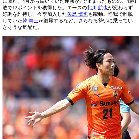
に敗れ、4月から続いていた連勝が7で止まったものの、4勝1
敗で12ポイントを獲得した。エースの
北川 航也
が変わらず
好調を維持し、今季加入した
矢島 慎也
も躍動。怪我で離脱
していた
乾 貴士
が復帰するなど、さらなる勢いに乗ってい
きそうな気配だ。