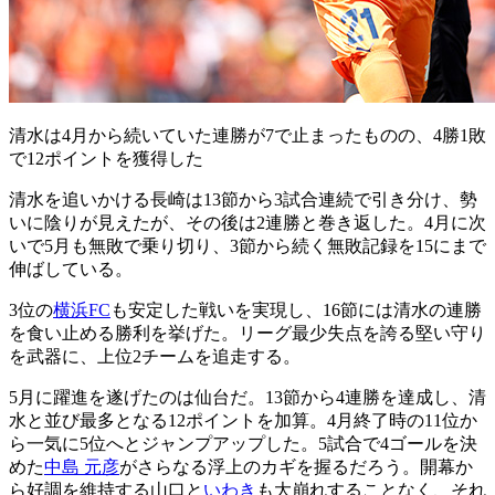
清水は4月から続いていた連勝が7で止まったものの、4勝1敗
で12ポイントを獲得した
清水を追いかける長崎は13節から3試合連続で引き分け、勢
いに陰りが見えたが、その後は2連勝と巻き返した。4月に次
いで5月も無敗で乗り切り、3節から続く無敗記録を15にまで
伸ばしている。
3位の
横浜FC
も安定した戦いを実現し、16節には清水の連勝
を食い止める勝利を挙げた。リーグ最少失点を誇る堅い守り
を武器に、上位2チームを追走する。
5月に躍進を遂げたのは仙台だ。13節から4連勝を達成し、清
水と並び最多となる12ポイントを加算。4月終了時の11位か
ら一気に5位へとジャンプアップした。5試合で4ゴールを決
めた
中島 元彦
がさらなる浮上のカギを握るだろう。開幕か
ら好調を維持する山口と
いわき
も大崩れすることなく、それ