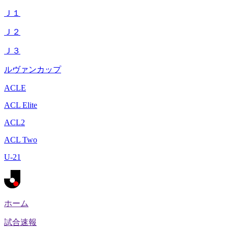
Ｊ１
Ｊ２
Ｊ３
ルヴァンカップ
ACLE
ACL Elite
ACL2
ACL Two
U-21
ホーム
試合速報