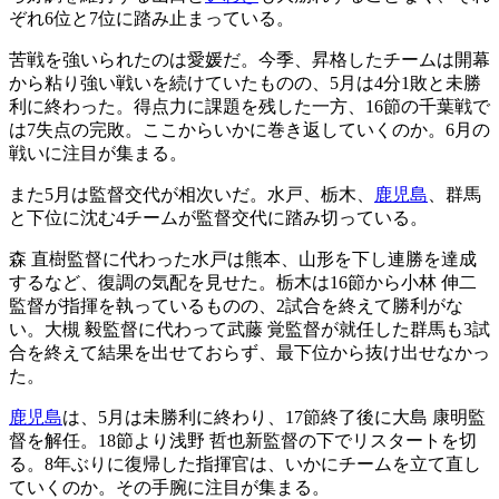
ぞれ6位と7位に踏み止まっている。
苦戦を強いられたのは愛媛だ。今季、昇格したチームは開幕
から粘り強い戦いを続けていたものの、5月は4分1敗と未勝
利に終わった。得点力に課題を残した一方、16節の千葉戦で
は7失点の完敗。ここからいかに巻き返していくのか。6月の
戦いに注目が集まる。
また5月は監督交代が相次いだ。水戸、栃木、
鹿児島
、群馬
と下位に沈む4チームが監督交代に踏み切っている。
森 直樹監督に代わった水戸は熊本、山形を下し連勝を達成
するなど、復調の気配を見せた。栃木は16節から小林 伸二
監督が指揮を執っているものの、2試合を終えて勝利がな
い。大槻 毅監督に代わって武藤 覚監督が就任した群馬も3試
合を終えて結果を出せておらず、最下位から抜け出せなかっ
た。
鹿児島
は、5月は未勝利に終わり、17節終了後に大島 康明監
督を解任。18節より浅野 哲也新監督の下でリスタートを切
る。8年ぶりに復帰した指揮官は、いかにチームを立て直し
ていくのか。その手腕に注目が集まる。