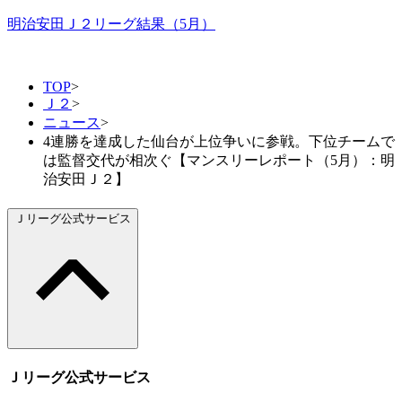
明治安田Ｊ２リーグ結果（5月）
TOP
>
Ｊ２
>
ニュース
>
4連勝を達成した仙台が上位争いに参戦。下位チームで
は監督交代が相次ぐ【マンスリーレポート（5月）：明
治安田Ｊ２】
Ｊリーグ公式サービス
Ｊリーグ公式サービス