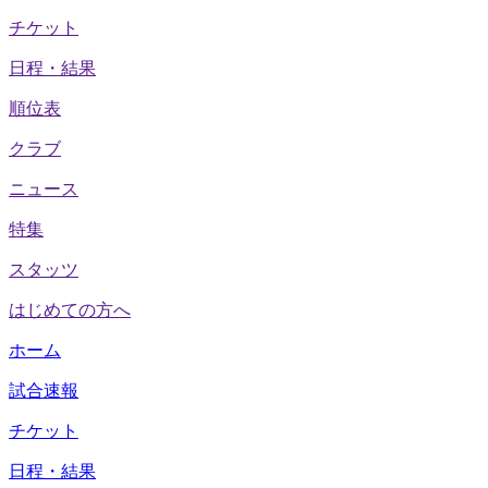
チケット
日程・結果
順位表
クラブ
ニュース
特集
スタッツ
はじめての方へ
ホーム
試合速報
チケット
日程・結果