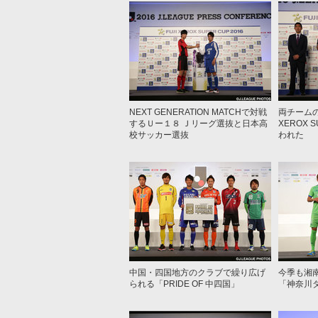
NEXT GENERATION MATCHで対戦
両チームの
するＵー１８ Ｊリーグ選抜と日本高
XEROX 
校サッカー選抜
われた
中国・四国地方のクラブで繰り広げ
今季も湘
られる「PRIDE OF 中四国」
「神奈川