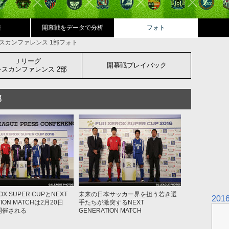
報
開幕戦をデータで分析
フォト
スカンファレンス 1部フォト
Ｊリーグ
開幕戦プレイバック
レスカンファレンス 2部
部
ROX SUPER CUPとNEXT
未来の日本サッカー界を担う若き選
20
TION MATCHは2月20日
手たちが激突するNEXT
開催される
GENERATION MATCH