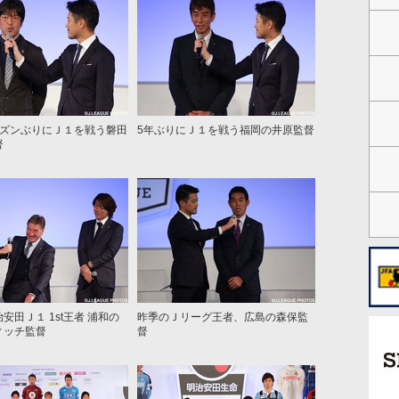
ーズンぶりにＪ１を戦う磐田
5年ぶりにＪ１を戦う福岡の井原監督
督
安田Ｊ１ 1st王者 浦和の
昨季のＪリーグ王者、広島の森保監
ィッチ監督
督