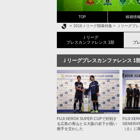
TOP
移籍情
Ｊリーグ TOP
2016Ｊリーグ開幕特集
Ｊリーグプレ
Ｊリーグ
プレスカンファレンス 1部
プ
Ｊリーグプレスカンファレンス 1
FUJI XEROX SUPER CUPで対戦す
FUJI XE
る広島の青山とＧ大阪の岩下が固い
GENERA
握手を交わした
（土）に