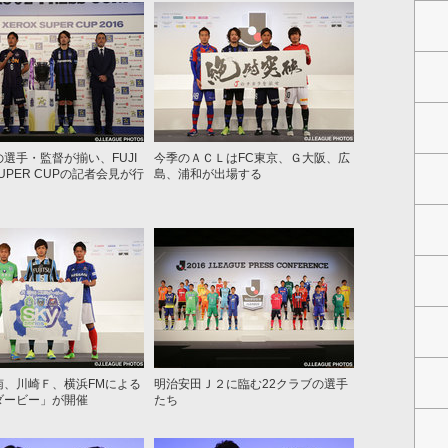
選手・監督が揃い、FUJI
今季のＡＣＬはFC東京、Ｇ大阪、広
SUPER CUPの記者会見が行
島、浦和が出場する
南、川崎Ｆ、横浜FMによる
明治安田Ｊ２に臨む22クラブの選手
ダービー」が開催
たち