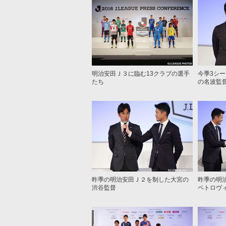
明治安田Ｊ３に臨む13クラブの選手
今季3シ
たち
の名波監
昨季の明治安田Ｊ２を制した大宮の
昨季の明治
渋谷監督
ペトロヴ