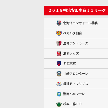
２０１９明治安田生命Ｊ１リーグ
北海道コンサドーレ札幌
ベガルタ仙台
鹿島アントラーズ
浦和レッズ
ＦＣ東京
川崎フロンターレ
横浜Ｆ・マリノス
湘南ベルマーレ
松本山雅ＦＣ