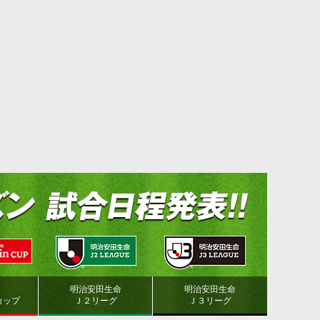
明治安田生命
明治安田生命
カップ
Ｊ２リーグ
Ｊ３リーグ