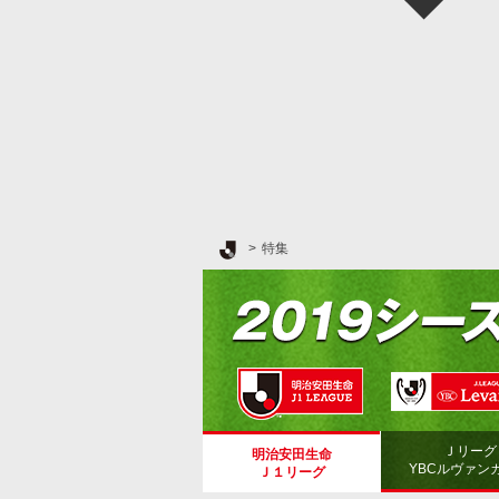
Ｊリーグ TOP
特集
Ｊリーグ
明治安田生命
YBCルヴァン
Ｊ１リーグ