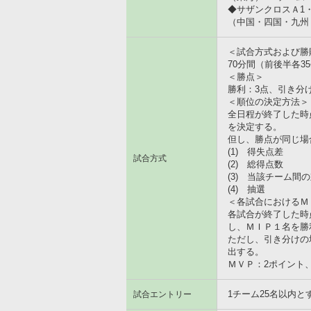
◆サザンクロスＡ1・
（中国・四国・九州
＜試合方式および勝
70分間（前後半各
＜勝点＞
勝利：3点、引き分
＜順位の決定方法＞
全日程が終了した時
を決定する。
但し、勝点が同じ場
(1) 得失点差
試合方式
(2) 総得点数
(3) 当該チーム
(4) 抽選
＜各試合におけるＭ
各試合が終了した時
し、ＭＩＰ１名を勝
ただし、引き分けの
出する。
ＭＶＰ：2ポイント
1チーム25名以内と
試合エントリー