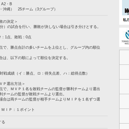
A2・B
・沖縄） 25チーム（3グループ）
敗の決定＞
35分）の試合を行い、勝敗が決しない場合は引き分けとする。
け：1点、敗戦：0点
点で、勝点合計の多いチームを上位とし、グループ内の順位
合は、以下の順によって順位を決定する。
間の対戦成績（イ：勝点、ロ：得失点差、ハ：総得点数）
ＶＰ選出方法＞
点で、ＭＶＰ１名を敗戦チームの監督が勝利チームより選出
利チームの監督が敗戦チームより選出。
場合は両チームの監督が相手チームよりＭＩＰを１名ずつ選
、ＭＩＰ：１ポイント
する