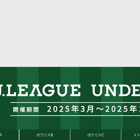
A
ポラリスB
ポラリスC
メト