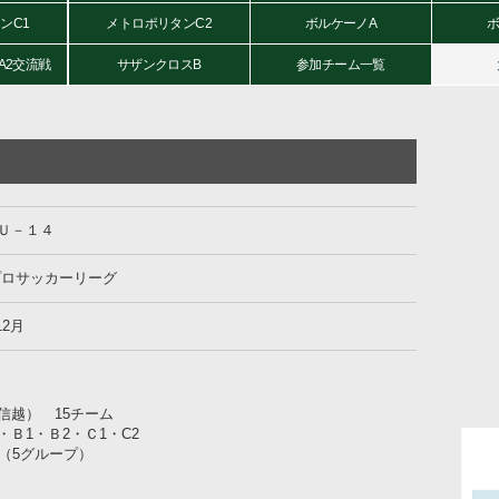
ンC1
メトロポリタンC2
ボルケーノA
ボ
A2交流戦
サザンクロスB
参加チーム一覧
Ｕ－１４
プロサッカーリーグ
12月
信越） 15チーム
Ｂ1・Ｂ2・Ｃ1・C2
（5グループ）