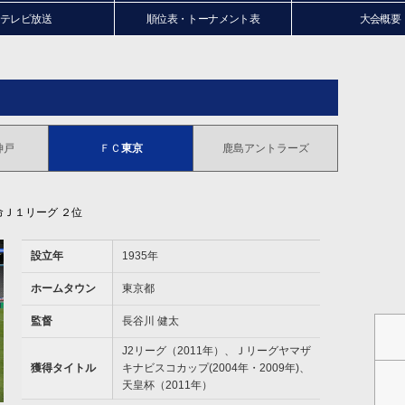
テレビ放送
順位表・トーナメント表
大会概要
神戸
ＦＣ
東京
鹿島
アントラーズ
Ｊ１リーグ ２位
設立年
1935年
ホームタウン
東京都
監督
長谷川 健太
J2リーグ（2011年）、Ｊリーグヤマザ
獲得タイトル
キナビスコカップ(2004年・2009年)、
天皇杯（2011年）