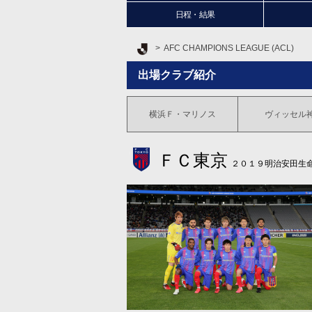
日程・結果
Ｊリーグ TOP
AFC CHAMPIONS LEAGUE (ACL)
出場クラブ紹介
横浜
Ｆ・マリノス
ヴィッセル
ＦＣ東京
２０１９明治安田生命