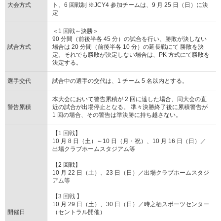
大会方式
ト、6 回戦制 ※JCY4 参加チームは、9 月 25 日（日）に決
定
＜1 回戦～決勝＞
90 分間（前後半各 45 分）の試合を行い、勝敗が決しない
試合方式
場合は 20 分間（前後半各 10 分）の延長戦にて 勝敗を決
定。それでも勝敗が決定しない場合は、PK 方式にて勝敗を
決定する。
選手交代
試合中の選手の交代は、1 チーム 5 名以内とする。
本大会において警告累積が 2 回に達した場合、同大会の直
警告累積
近の試合が出場停止となる。 準々決勝終了後に累積警告が
1 回の場合、その警告は準決勝に持ち越さない。
【1 回戦】
10 月 8 日（土）～10 日（月・祝）、10 月 16 日（日）／
出場クラブホームスタジアム等
【2 回戦】
10 月 22 日（土）、23 日（日）／出場クラブホームスタジ
アム等
【3 回戦 】
10 月 29 日（土）、30 日（日）／時之栖スポーツセンター
開催日
（セントラル開催）