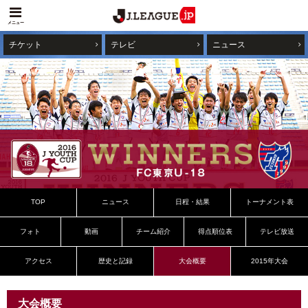
メニュー
チケット
テレビ
ニュース
TOP
ニュース
日程・結果
トーナメント表
フォト
動画
チーム紹介
得点順位表
テレビ放送
アクセス
歴史と記録
大会概要
2015年大会
大会概要