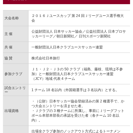
２０１６Ｊユースカップ 第 24 回Ｊリーグユース選手権大
大会名称
会
公益財団法人 日本サッカー協会／公益社団法人 日本プロサ
主 催
ッカーリーグ／朝日新聞社／ 日刊スポーツ新聞社
共 催
一般財団法人日本クラブユースサッカー連盟
協 賛
株式会社日本旅行
Ｊ１・Ｊ２・Ｊ３の 50 クラブ（福島、藤枝、琉球は不参
参加クラブ
加）と一般財団法人日本クラブユースサッカー連盟
（JCY）地域 代表 4 チーム
試合エントリ
1 チーム 18 名以内（外国籍選手は 3 名以内）とする。
ー
・（公財）日本サッカー協会登録済みの第 2 種選手で、か
つ大会エントリーを済ませた者。
出場資格
・Ｊクラブの 3 種チームに所属し、事前にＪリーグフット
ボール本部本部長の承認を受けた者（各チーム 10 名以
内）。
出場全クラブ参加のノックアウト方式によるトーナメン