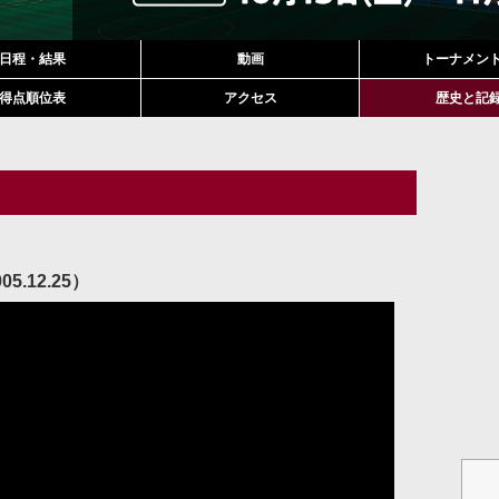
日程・結果
動画
トーナメン
得点順位表
アクセス
歴史と記
.12.25）