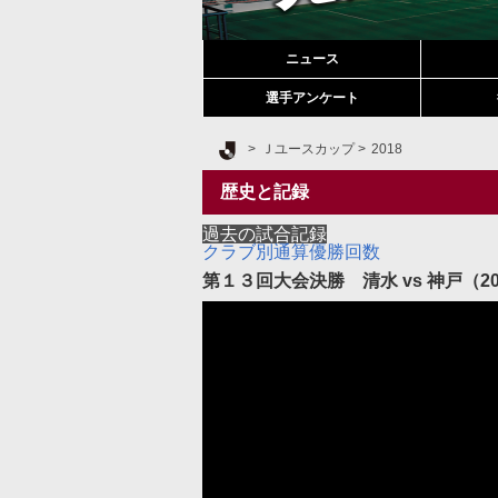
ニュース
選手アンケート
Ｊリーグ TOP
Ｊユースカップ
2018
歴史と記録
過去の試合記録
クラブ別通算優勝回数
第１３回大会決勝 清水 vs 神戸（2005