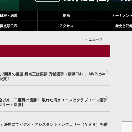
日程・結果
動画
トーナメン
得点順位表
アクセス
歴史と記
ニュース
2回目の優勝 得点王は栗原 秀輔選手（横浜FM）、MVPは榊
受賞！
年大会以来、二度目の優勝！ 敗れた清水ユースはクラブユース選手
マリー：決勝】
」決勝にてビデオ・アシスタント・レフェリー（ＶＡＲ）を導