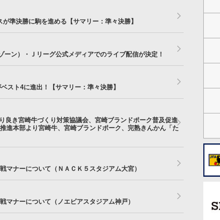
スが準決勝に駒を進める【サマリー：準々決勝】
ダゾーン）・Ｊリーグ公式メディアでのライブ配信が決定！
8がベスト4に進出！【サマリー：準々決勝】
より良き宮崎牛づくり対策協議会、宮崎ブランドポーク普及促進
推進本部より宮崎牛、宮崎ブランドポーク、完熟きんかん「た
戦マナーについて（ＮＡＣＫ５スタジアム大宮）
戦マナーについて（ノエビアスタジアム神戸）