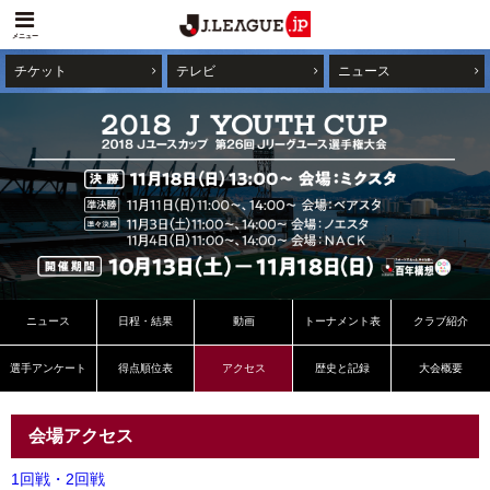
メニュー
チケット
テレビ
ニュース
ニュース
日程・結果
動画
トーナメント表
クラブ紹介
選手アンケート
得点順位表
アクセス
歴史と記録
大会概要
会場アクセス
1回戦・2回戦