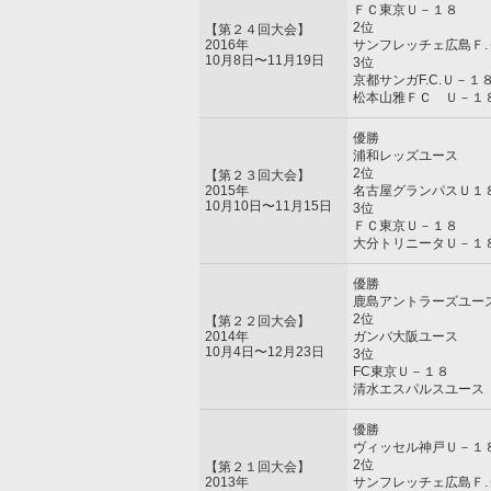
ＦＣ東京Ｕ－１８
2位
【第２４回大会】
2016年
サンフレッチェ広島Ｆ.
10月8日〜11月19日
3位
京都サンガF.C.Ｕ－１
松本山雅ＦＣ Ｕ－１
優勝
浦和レッズユース
2位
【第２３回大会】
2015年
名古屋グランパスＵ１
10月10日〜11月15日
3位
ＦＣ東京Ｕ－１８
大分トリニータＵ－１
優勝
鹿島アントラーズユー
2位
【第２２回大会】
2014年
ガンバ大阪ユース
10月4日〜12月23日
3位
FC東京Ｕ－１８
清水エスパルスユース
優勝
ヴィッセル神戸Ｕ－１
2位
【第２１回大会】
2013年
サンフレッチェ広島Ｆ.