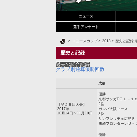
ニュース
選手アンケート
Ｊリーグ TOP
Ｊユースカップ
2018
歴史と記録 
歴史と記録
過去の試合記録
クラブ別通算優勝回数
成績
優勝
京都サンガF.C.Ｕ－１
2位
【第２５回大会】
2017年
ガンバ大阪ユース
10月14日〜11月19日
3位
サンフレッチェ広島Ｆ
川崎フロンターレＵ－
優勝