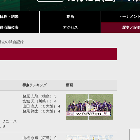
日程・結果
動画
トーナメン
得点順位表
アクセス
歴史と記
過去の試合記録
得点ランキング
動画
藤原 志龍（徳島） 5
８
宮城 天（川崎Ｆ） 4
山田 寛人（Ｃ大阪） 4
藤尾 翔太（Ｃ大阪） 4
．Ｃユース
１８
山根 永遠（広島） 9