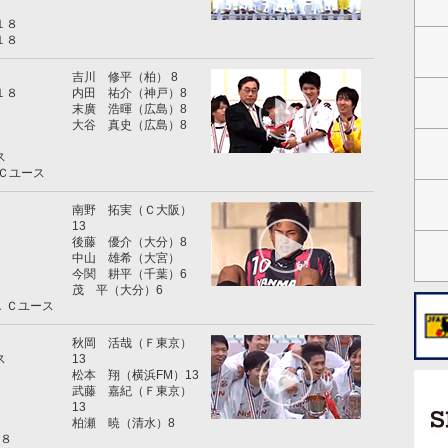
１８
１８
吉川 修平（柏） 8
１８
内田 祐介（神戸）8
末廣 浩暉（広島）8
大谷 真史（広島）8
ス
Ｃユース
南野 拓実（Ｃ大阪）
13
後藤 優介（大分）8
中山 雄希（大宮）
今関 耕平（千葉）6
茂 平（大分）6
．Ｃユース
秋岡 活哉（Ｆ東京）
ス
13
松本 翔（横浜FM）13
武藤 嘉紀（Ｆ東京）
13
柏瀬 暁（清水）8
１８