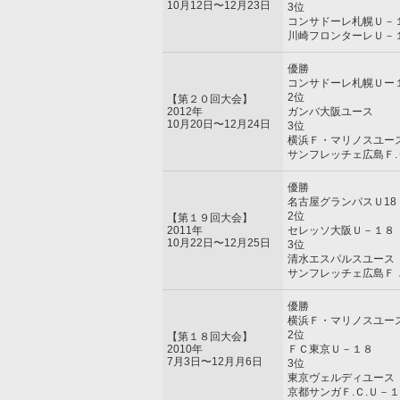
10月12日〜12月23日
3位
コンサドーレ札幌Ｕ－
川崎フロンターレＵ－
優勝
コンサドーレ札幌Ｕー
2位
【第２０回大会】
2012年
ガンバ大阪ユース
10月20日〜12月24日
3位
横浜Ｆ・マリノスユー
サンフレッチェ広島Ｆ.
優勝
名古屋グランパスＵ18
2位
【第１９回大会】
2011年
セレッソ大阪Ｕ－１８
10月22日〜12月25日
3位
清水エスパルスユース
サンフレッチェ広島Ｆ
優勝
横浜Ｆ・マリノスユー
2位
【第１８回大会】
2010年
ＦＣ東京Ｕ－１８
7月3日〜12月月6日
3位
東京ヴェルディユース
京都サンガＦ.Ｃ.Ｕ－