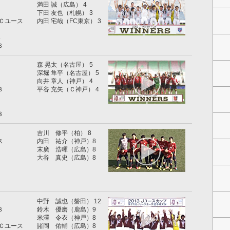
満田 誠（広島） 4
下田 友也（札幌） 3
Ｃユース
内田 宅哉（FC東京） 3
８
８
森 晃太（名古屋） 5
深堀 隼平（名古屋） 5
向井 章人（神戸） 4
８
平谷 充矢（Ｃ神戸） 4
８
吉川 修平（柏） 8
ス
内田 祐介（神戸）8
末廣 浩暉（広島）8
大谷 真史（広島）8
中野 誠也（磐田） 12
８
鈴木 優磨（鹿島）9
米澤 令衣（神戸）8
Ｃユース
諸岡 佑輔（広島）8