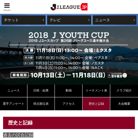
メニュー
チケット
テレビ
ニュース
ニュース
日程・結果
動画
トーナメント表
クラブ紹介
選手アンケート
得点順位表
アクセス
歴史と記録
大会概要
歴史と記録
過去の試合記録