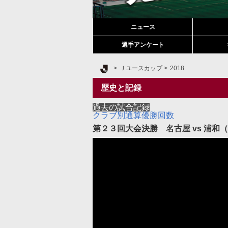
ニュース
選手アンケート
Ｊリーグ TOP
Ｊユースカップ
2018
歴史と記録
過去の試合記録
クラブ別通算優勝回数
第２３回大会決勝 名古屋 vs 浦和（201