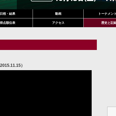
日程・結果
動画
トーナメン
得点順位表
アクセス
歴史と記
5.11.15）