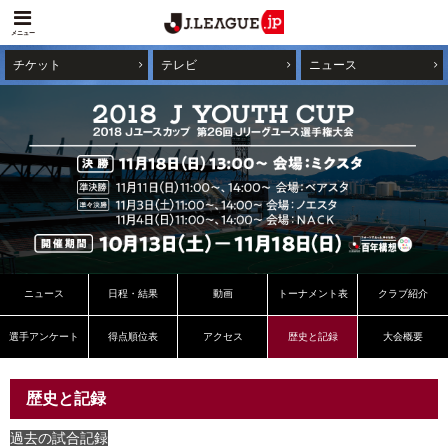
メニュー
チケット
テレビ
ニュース
ニュース
日程・結果
動画
トーナメント表
クラブ紹介
選手アンケート
得点順位表
アクセス
歴史と記録
大会概要
歴史と記録
過去の試合記録