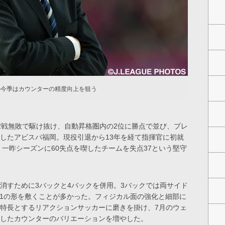
の今季はカウンターの精度向上を狙う
2戦無敗で駆け抜け、自動昇格圏内の2位に勝点で並び、プレ
したアビスパ福岡。現役引退から13年を経て指揮官に初就
一昨シーズンに60失点を喫したチームを失点37という堅守
消すために3バックと4バックを併用。3バックでは両サイド
4-1の形を敷くことが多かった。フィジカル面の強化と細部に
特長とするリアクションサッカーに磨きを掛け、7月のウェ
したカウンターのバリエーションを増やした。