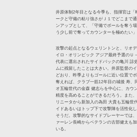
井原体制2年目となる今季も、指揮官は「
ークと守備の粘り強さがＪ１でどこまで通
ンアップとして、「守備でボールを奪う場
う少し前で奪ってカウンターを極めたい」
攻撃の起点となるウェリントンと、リオデ
イロ・オリンピック アジア最終予選のＵ－
代表に選出されたサイドバックの亀川 諒
ムに残留したことは大きい。井原監督のイ
どおり、昨季よりもゴールに近い位置でボ
奪えれば、クラブ一筋12年目の城後 寿、
オ五輪世代の金森 健志らを中心に、カウ
精度を高めることができるだろう。また、
リニータから新加入の為田 大貴も五輪世
イドあるいはトップ下で攻撃陣を活性化し
そうだ。攻撃的なサイドプレーヤーでは、
ァーレン長崎からベテランの古部健太も加
いる。