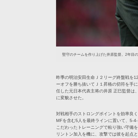
堅守のチームを作り上げた井原監督。2年目
昨季の明治安田生命Ｊ２リーグ終盤戦を1
ーオフを勝ち抜いてＪ１昇格の切符を手に
任した元日本代表主将の井原 正巳監督は、
に変貌させた。
対戦相手のストロングポイントを効率良く
MFを含む5人を最終ラインに置いて、5-
こだわったトレーニングで粘り強い守備を
リントン加入を機に、攻撃では彼を起点と