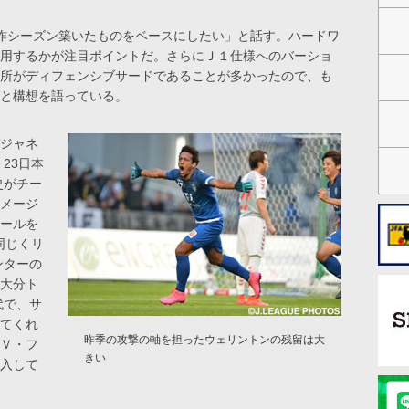
昨シーズン築いたものをベースにしたい」と話す。ハードワ
用するかが注目ポイントだ。さらにＪ１仕様へのバーショ
所がディフェンシブサードであることが多かったので、も
と構想を語っている。
ジャネ
23日本
史がチー
メージ
ールを
同じくリ
ンターの
大分ト
代で、サ
てくれ
昨季の攻撃の軸を担ったウェリントンの残留は大
Ｖ・フ
きい
入して