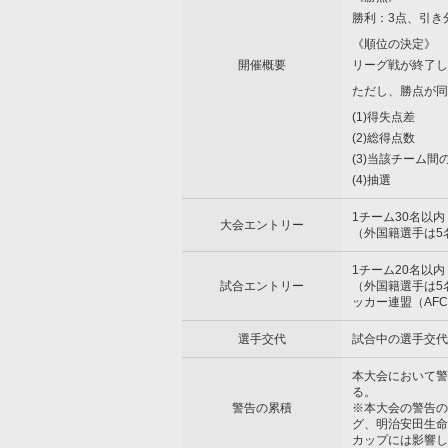
勝利：3点、引き
《順位の決定》
開催概要
リーグ戦が終了し
ただし、勝点が同
(1)得失点差
(2)総得点数
(3)当該チーム
(4)抽選
1チーム30名以内
大会エントリー
（外国籍選手は5
1チーム20名以内
試合エントリー
（外国籍選手は5
ッカー連盟（AF
選手交代
試合中の選手交代
本大会において警
る。
警告の累積
※本大会の警告の累積
グ、明治安田生命
カップには影響し