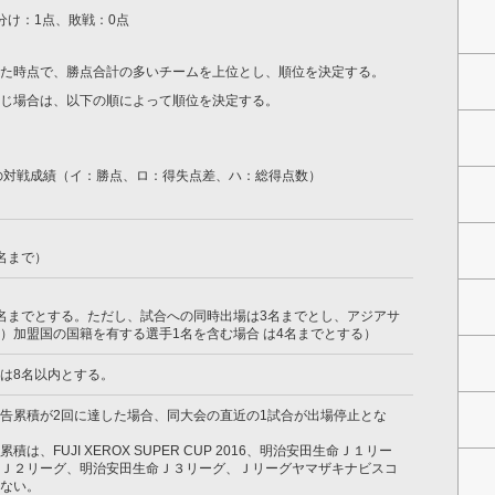
分け：1点、敗戦：0点
た時点で、勝点合計の多いチームを上位とし、順位を決定する。
じ場合は、以下の順によって順位を決定する。
間の対戦成績（イ：勝点、ロ：得失点差、ハ：総得点数）
名まで）
名までとする。ただし、試合への同時出場は3名までとし、アジアサ
C）加盟国の国籍を有する選手1名を含む場合 は4名までとする）
は8名以内とする。
告累積が2回に達した場合、同大会の直近の1試合が出場停止とな
は、FUJI XEROX SUPER CUP 2016、明治安田生命Ｊ１リー
Ｊ２リーグ、明治安田生命Ｊ３リーグ、Ｊリーグヤマザキナビスコ
ない。