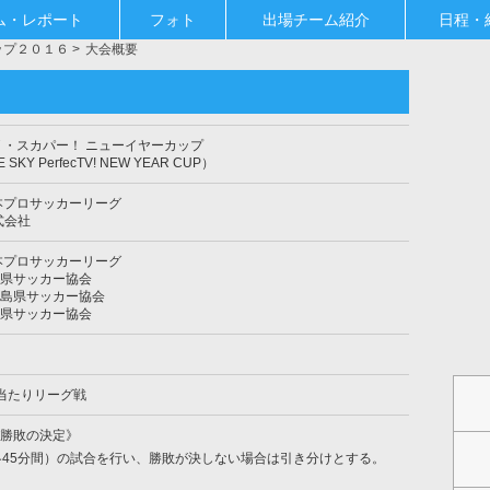
ム・レポート
フォト
出場チーム紹介
日程・
ップ２０１６
大会概要
 ・スカパー！ ニューイヤーカップ
E SKY PerfecTV! NEW YEAR CUP）
本プロサッカーリーグ
式会社
本プロサッカーリーグ
県サッカー協会
島県サッカー協会
県サッカー協会
当たりリーグ戦
勝敗の決定》
各45分間）の試合を行い、勝敗が決しない場合は引き分けとする。