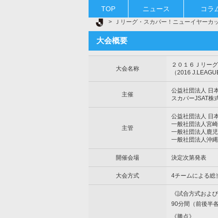
TOP
ニュース
コラ
Ｊリーグ TOP
Ｊリーグ・スカパー！ニューイヤーカ
大会概要
２０１６Ｊリーグ
大会名称
（2016 J.LEAGU
公益社団法人 日
主催
スカパーJSAT株
公益社団法人 日
一般社団法人宮崎
主管
一般社団法人鹿児
一般社団法人沖縄
開催会場
決定次第発表
大会方式
4チームによる総
《試合方式および
90分間（前後半
《勝点》