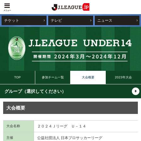
メニュー
チケット
テレビ
ニュース
TOP
参加チーム一覧
大会概要
2023年大会
大会概要
大会名称
２０２４Ｊリーグ Ｕ－１４
主催
公益社団法人 日本プロサッカーリーグ