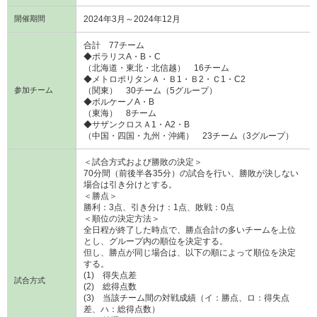
開催期間
2024年3月～2024年12月
合計 77チーム
◆ポラリスA・B・C
（北海道・東北・北信越） 16チーム
◆メトロポリタンＡ・Ｂ1・Ｂ2・Ｃ1・C2
参加チーム
（関東） 30チーム（5グループ）
◆ボルケーノA・B
（東海） 8チーム
◆サザンクロスＡ1・A2・B
（中国・四国・九州・沖縄） 23チーム（3グループ）
＜試合方式および勝敗の決定＞
70分間（前後半各35分）の試合を行い、勝敗が決しない
場合は引き分けとする。
＜勝点＞
勝利：3点、引き分け：1点、敗戦：0点
＜順位の決定方法＞
全日程が終了した時点で、勝点合計の多いチームを上位
とし、グループ内の順位を決定する。
但し、勝点が同じ場合は、以下の順によって順位を決定
する。
(1) 得失点差
試合方式
(2) 総得点数
(3) 当該チーム間の対戦成績（イ：勝点、ロ：得失点
差、ハ：総得点数）