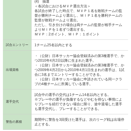
(4) 抽選
＜各試合におけるＭＶＰ選出方法＞
各試合が終了した時点で、ＭＶＰ１名を敗戦チームの監
督が勝利チームより選出し、ＭＩＰ１名を勝利チームの
監督が敗戦チームより選出。
ただし、引き分けの場合は両チームの監督が相手チーム
よりＭＩＰを１名ずつ選出する。
ＭＶＰ：2ポイント、ＭＩＰ：１ポイント
試合エントリー
1チーム25名以内とする
・（公財）日本サッカー協会登録済みの第3種選手で、か
つ2010年4月2日以降に生まれた選手。
・（公財）日本サッカー協会登録済みの第3種選手で、か
出場資格
つ2009年4月2日から2010年4月1日生まれの選手は、1試
合に3名までエントリーすることができる。
・（公財）日本サッカー協会に申請されている同一クラ
ブの4種チームに所属している選手。
試合中の選手の交代は1チーム14名以内とする。
※プレー中の選手が負傷するなどやむを得ない事情によ
選手交代
りプレーを続行できない場合に限り、途中退場した選手
も選手交代し、プレーすることができる。
期間中に警告を3回受けた選手は、次のリーグ戦は出場停
警告の累積
止とする。