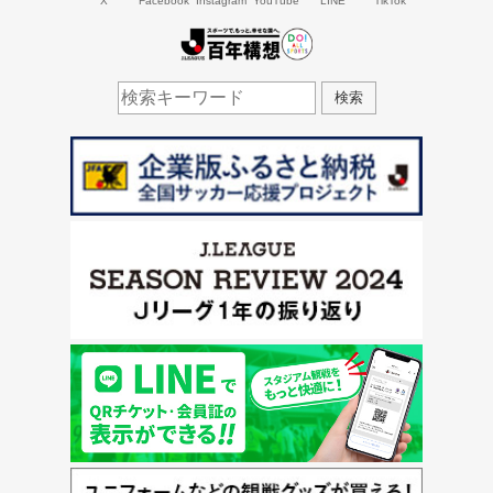
X
Facebook
Instagram
YouTube
LINE
TikTok
J.LEAGUE百年構想
検索