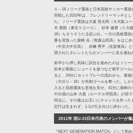
Ｕ－18Ｊリーグ選抜と日本高校サッカー選抜
対戦した2010年は、フレンドリーマッチとし
た。Ｊリーグ選抜は大森 晃太郎（Ｇ大阪ユー
木 善朗（東京Ｖユース）、杉本 健勇（Ｃ大
18）らそうそうたる顔ぶれ。一方の高校選抜に
番を背負った柴崎 岳（青森山田高）をはじめ
（中京大中京高）、赤﨑 秀平（佐賀東高）と
望されたタレントたちがメンバーに名を連ね
前半から押し気味に試合を進めたのはＪリー
杉本が果敢にシュートを放つなど相手ゴール
ると、24分にセットプレーの流れから、最後
（大分Ｕ－18）が先制ゴールを奪った。しか
入ると高校選抜も意地を見せ、41分に柴崎の
中出場の山本 大貴（ルーテル学院高）が頭で
同点に。その後はお互いにチャンスを作った
定打は生まれず、1-1の引き分けに終わった。
2011年 現U-23日本代表のメンバーが
『NEXT GENERATION MATCH』として