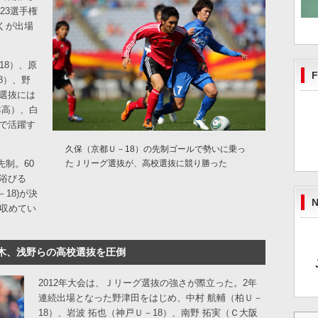
23選手権
くが出場
18）、原
F
8）、野
選抜には
津高）、白
で活躍す
久保（京都Ｕ－18）の先制ゴールで勢いに乗っ
制。60
たＪリーグ選抜が、高校選抜に競り勝った
浴びる
18)が決
N
を収めてい
鈴木、浅野らの高校選抜を圧倒
2012年大会は、Ｊリーグ選抜の強さが際立った。2年
連続出場となった野津田をはじめ、中村 航輔（柏Ｕ－
18）、岩波 拓也（神戸Ｕ－18）、南野 拓実（Ｃ大阪