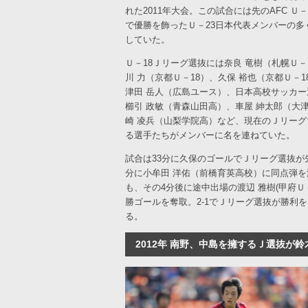
れた2011年大会。この試合には先のAFC Ｕ－
で優勝を飾ったＵ－23日本代表メンバーの多
していた。
Ｕ－18Ｊリーグ選抜には奈良 竜樹（札幌Ｕ－
川 力（京都Ｕ－18）、久保 裕也（京都Ｕ－1
津田 岳人（広島ユース）、日本高校サッカー
櫛引 政敏（青森山田高）、車屋 紳太郎（大
崎 凌兵（山梨学院高）など、現在のＪリーグ
る選手たちがメンバーに名を連ねていた。
試合は33分に久保のゴールでＪリーグ選抜が先
分に小牟田 洋佑（前橋育英高校）に同点弾を
も、その4分後に途中出場の渡辺 雅樹(甲府Ｕ－
勝ゴールを奪取。2-1でＪリーグ選抜が勝利
る。
2012年 南野、中島を擁するＪ選抜が