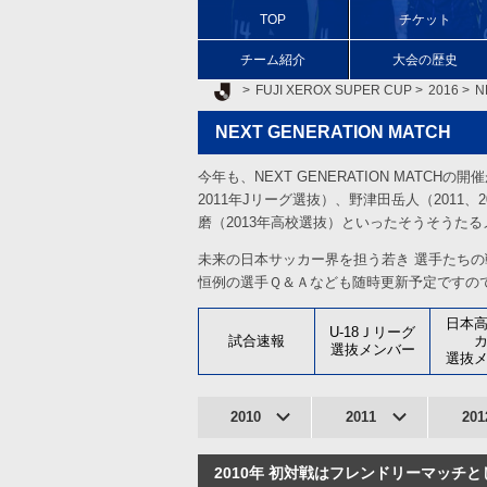
TOP
チケット
チーム紹介
大会の歴史
Ｊリーグ TOP
FUJI XEROX SUPER CUP
2016
N
NEXT GENERATION MATCH
今年も、NEXT GENERATION MATCH
2011年Jリーグ選抜）、野津田岳人（2011、
磨（2013年高校選抜）といったそうそうた
未来の日本サッカー界を担う若き 選手たち
恒例の選手Ｑ＆Ａなども随時更新予定ですの
日本
U-18Ｊリーグ
試合速報
選抜メンバー
選抜
2010
2011
201
2010年 初対戦はフレンドリーマッチ