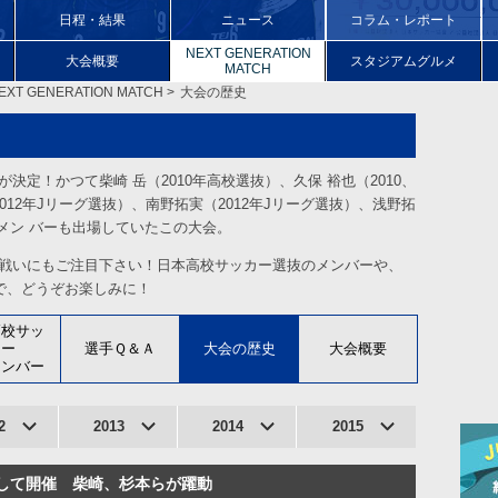
日程・結果
ニュース
コラム・レポート
NEXT GENERATION
大会
概要
スタジアムグルメ
MATCH
EXT GENERATION MATCH
大会の歴史
の開催が決定！かつて柴崎 岳（2010年高校選抜）、久保 裕也（2010、
2012年Jリーグ選抜）、南野拓実（2012年Jリーグ選抜）、浅野拓
るメン バーも出場していたこの大会。
の戦いにもご注目下さい！日本高校サッカー選抜のメンバーや、
で、どうぞお楽しみに！
高校サッ
カー
選手Ｑ＆Ａ
大会の歴史
大会概要
メンバー
2
2013
2014
2015
として開催 柴崎、杉本らが躍動