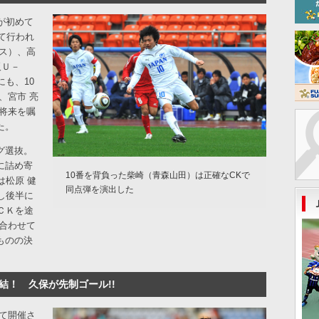
が初めて
て行われ
ス）、高
阪Ｕ－
も、10
、宮市 亮
将来を嘱
た。
グ選抜。
に詰め寄
10番を背負った柴崎（青森山田）は正確なCKで
は松原 健
同点弾を演出した
し後半に
ＣＫを途
合わせて
ものの決
集結！ 久保が先制ゴール!!
初めて開催さ