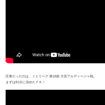
圧巻だっだのは、Ｊ１リーグ 第18節 大宮アルディージャ戦。
まずは81分に決めたＦＫ！