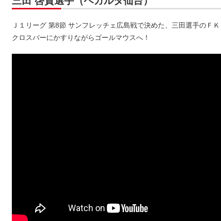
三田 啓貴選手（ベガルタ仙台）
Ｊ１リーグ 第8節 サンフレッチェ広島戦で決めた、三田選手のＦＫ
クロスバーにかすりながらゴールマウスへ！