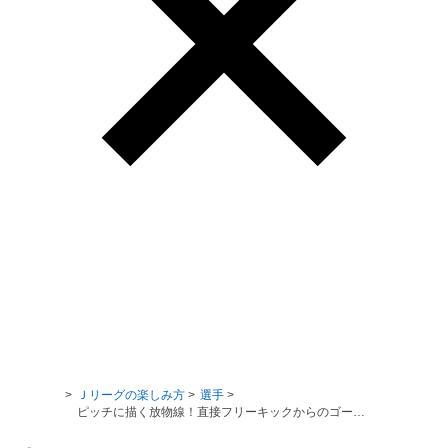
Ｊリーグ TOP
Ｊリーグの楽しみ方
選手
ピッチに描く放物線！直接フリーキックからのゴール集☆