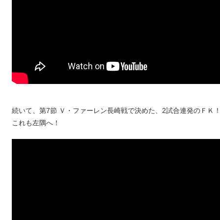
続いて、第7節 Ｖ・ファーレン長崎戦で決めた、2試合連発のＦＫ
これも左隅へ！