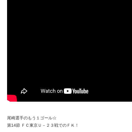
尾崎選手のもう１ゴール☆
第14節 ＦＣ東京Ｕ－２３戦でのＦＫ！