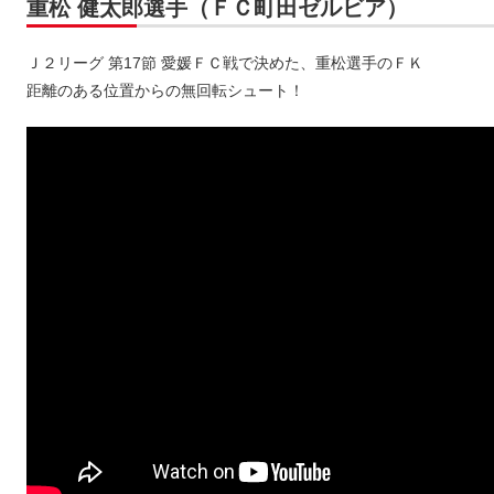
重松 健太郎選手（ＦＣ町田ゼルビア）
Ｊ２リーグ 第17節 愛媛ＦＣ戦で決めた、重松選手のＦＫ
距離のある位置からの無回転シュート！