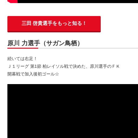
三田 啓貴選手をもっと知る！
原川 力選手（サガン鳥栖）
続いては右足！
Ｊ１リーグ 第1節 柏レイソル戦で決めた、原川選手のＦＫ
開幕戦で加入後初ゴール☆