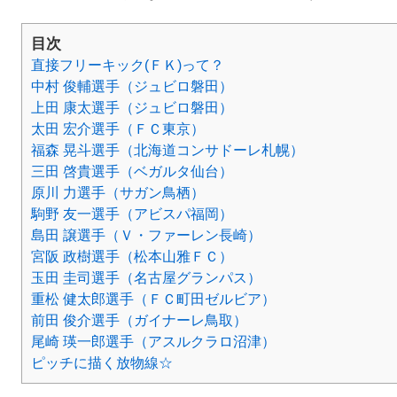
目次
直接フリーキック(ＦＫ)って？
中村 俊輔選手（ジュビロ磐田）
上田 康太選手（ジュビロ磐田）
太田 宏介選手（ＦＣ東京）
福森 晃斗選手（北海道コンサドーレ札幌）
三田 啓貴選手（ベガルタ仙台）
原川 力選手（サガン鳥栖）
駒野 友一選手（アビスパ福岡）
島田 譲選手（Ｖ・ファーレン長崎）
宮阪 政樹選手（松本山雅ＦＣ）
玉田 圭司選手（名古屋グランパス）
重松 健太郎選手（ＦＣ町田ゼルビア）
前田 俊介選手（ガイナーレ鳥取）
尾崎 瑛一郎選手（アスルクラロ沼津）
ピッチに描く放物線☆