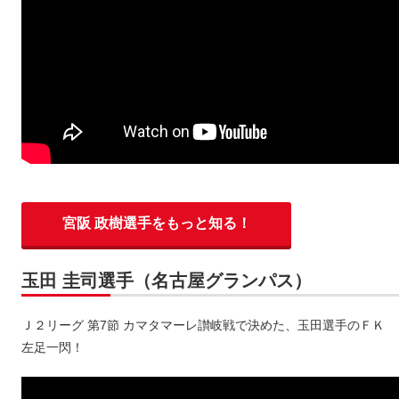
宮阪 政樹選手をもっと知る！
玉田 圭司選手（名古屋グランパス）
Ｊ２リーグ 第7節 カマタマーレ讃岐戦で決めた、玉田選手のＦＫ
左足一閃！