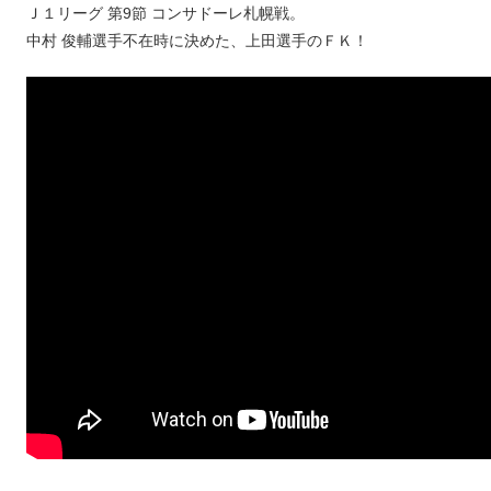
Ｊ１リーグ 第9節 コンサドーレ札幌戦。
中村 俊輔選手不在時に決めた、上田選手のＦＫ！