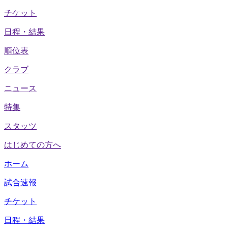
チケット
日程・結果
順位表
クラブ
ニュース
特集
スタッツ
はじめての方へ
ホーム
試合速報
チケット
日程・結果