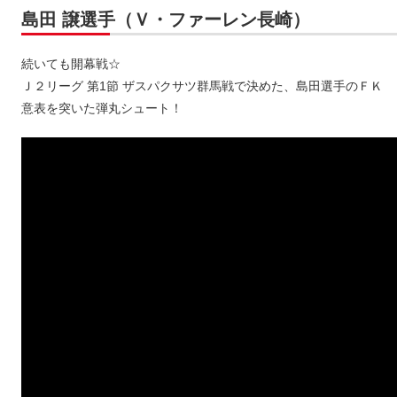
島田 譲選手（Ｖ・ファーレン長崎）
続いても開幕戦☆
Ｊ２リーグ 第1節 ザスパクサツ群馬戦で決めた、島田選手のＦＫ
意表を突いた弾丸シュート！