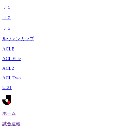
Ｊ１
Ｊ２
Ｊ３
ルヴァンカップ
ACLE
ACL Elite
ACL2
ACL Two
U-21
ホーム
試合速報