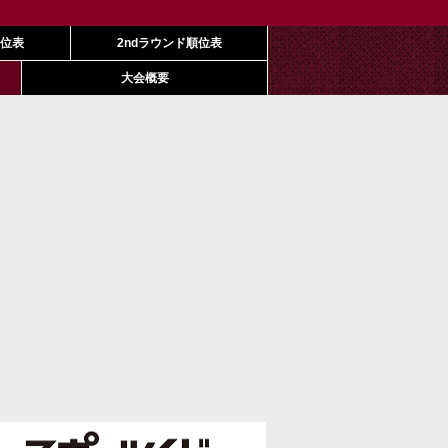
順位表
2ndラウンド順位表
大会概要