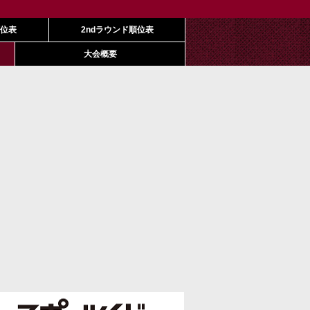
順位表
2ndラウンド順位表
大会概要