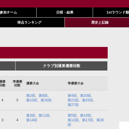
参加チーム
日程・結果
1stラウンド
得点ランキング
歴史と記録
クラブ別通算優勝回数
優勝
準優勝
優勝大会
準優勝大会
回数
回数
第2回
、
第8回
、
第4回
、
第20回
、
4
5
第10回
、
第16回
第22回
、
第25回
、
第27回
第3回
、
第11回
、
第5回
、
第10回
、
3
4
第14回
第12回
、
第17回
、
第30
回