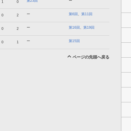
第23回
ー
1
0
ー
第6回
、
第11回
0
2
ー
第16回
、
第19回
0
2
ー
第15回
0
1
ページの先頭へ戻る