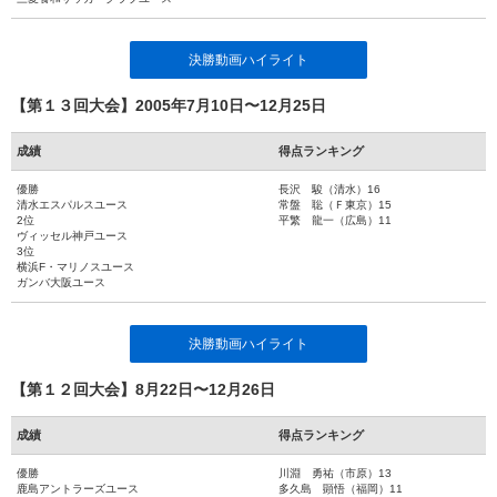
決勝動画ハイライト
【第１３回大会】2005年7月10日〜12月25日
成績
得点ランキング
優勝
長沢 駿（清水）16
清水エスパルスユース
常盤 聡（Ｆ東京）15
2位
平繁 龍一（広島）11
ヴィッセル神戸ユース
3位
横浜F・マリノスユース
ガンバ大阪ユース
決勝動画ハイライト
【第１２回大会】8月22日〜12月26日
成績
得点ランキング
優勝
川淵 勇祐（市原）13
鹿島アントラーズユース
多久島 顕悟（福岡）11