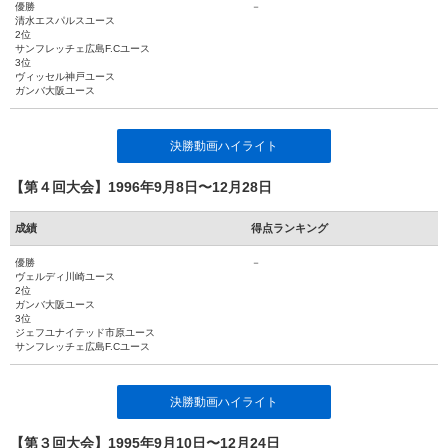
優勝
－
清水エスパルスユース
2位
サンフレッチェ広島F.Cユース
3位
ヴィッセル神戸ユース
ガンバ大阪ユース
決勝動画ハイライト
【第４回大会】1996年9月8日〜12月28日
成績
得点ランキング
優勝
－
ヴェルディ川崎ユース
2位
ガンバ大阪ユース
3位
ジェフユナイテッド市原ユース
サンフレッチェ広島F.Cユース
決勝動画ハイライト
【第３回大会】1995年9月10日〜12月24日