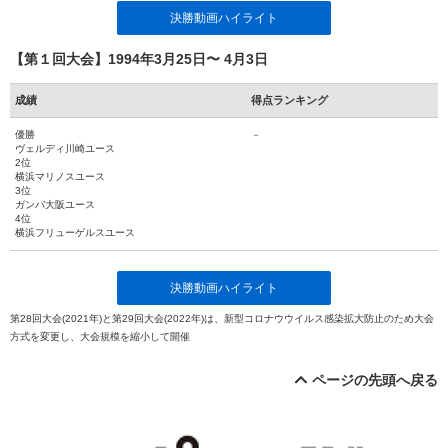
決勝動画ハイライト
【第１回大会】1994年3月25日〜 4月3日
成績
得点ランキング
優勝
－
ヴェルディ川崎ユース
2位
横浜マリノスユース
3位
ガンバ大阪ユース
4位
横浜フリューゲルスユース
決勝動画ハイライト
第28回大会(2021年)と第29回大会(2022年)は、新型コロナウウイルス感染拡大防止のため大会
方式を変更し、大会規模を縮小して開催
ページの先頭へ戻る