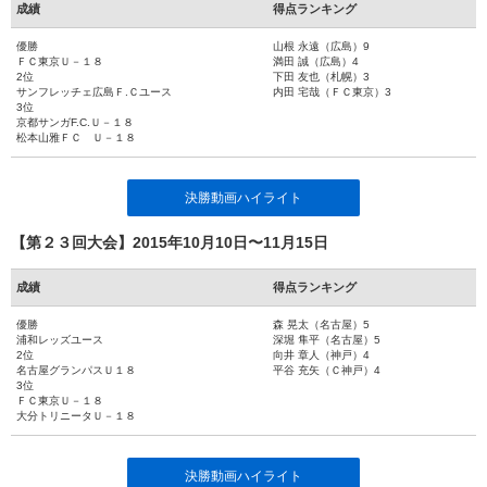
成績
得点ランキング
優勝
山根 永遠（広島）9
ＦＣ東京Ｕ－１８
満田 誠（広島）4
2位
下田 友也（札幌）3
サンフレッチェ広島Ｆ.Ｃユース
内田 宅哉（ＦＣ東京）3
3位
京都サンガF.C.Ｕ－１８
松本山雅ＦＣ Ｕ－１８
決勝動画ハイライト
【第２３回大会】2015年10月10日〜11月15日
成績
得点ランキング
優勝
森 晃太（名古屋）5
浦和レッズユース
深堀 隼平（名古屋）5
2位
向井 章人（神戸）4
名古屋グランパスＵ１８
平谷 充矢（Ｃ神戸）4
3位
ＦＣ東京Ｕ－１８
大分トリニータＵ－１８
決勝動画ハイライト