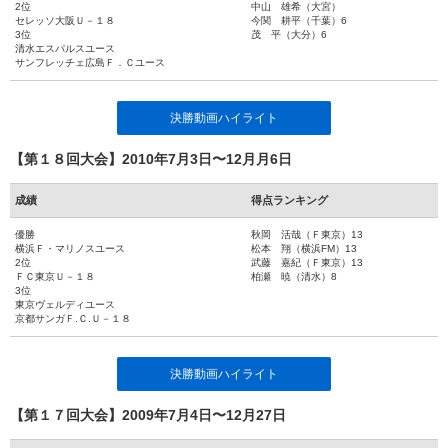
2位
中山 雄希（大宮）
セレッソ大阪Ｕ－１８
今関 耕平（千葉）6
3位
茂 平（大分）6
清水エスパルスユース
サンフレッチェ広島Ｆ．Ｃユース
決勝動画ハイライト
【第１８回大会】2010年7月3日〜12月月6日
成績
得点ランキング
優勝
秋岡 活哉（Ｆ東京）13
横浜Ｆ・マリノスユース
松本 翔（横浜FM）13
2位
武藤 嘉紀（Ｆ東京）13
ＦＣ東京Ｕ－１８
柏瀬 暁（清水）8
3位
東京ヴェルディユース
京都サンガＦ.Ｃ.Ｕ－１８
決勝動画ハイライト
【第１７回大会】2009年7月4日〜12月27日