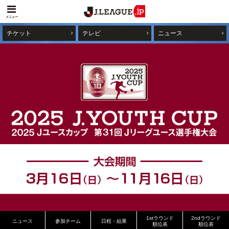
メニュー
チケット
テレビ
ニュース
1stラウンド
2ndラウンド
ニュース
参加チーム
日程・結果
順位表
順位表