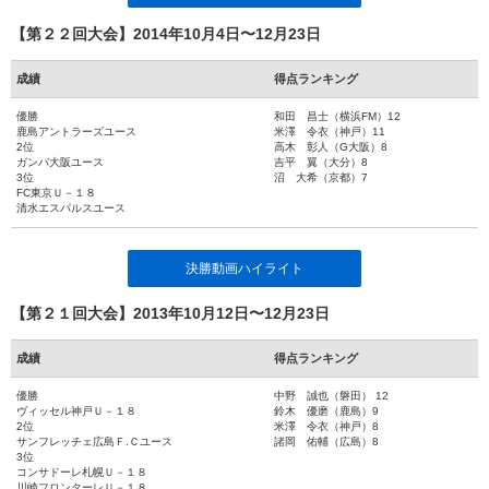
【第２２回大会】2014年10月4日〜12月23日
成績
得点ランキング
優勝
和田 昌士（横浜FM）12
鹿島アントラーズユース
米澤 令衣（神戸）11
2位
高木 彰人（G大阪）8
ガンバ大阪ユース
吉平 翼（大分）8
3位
沼 大希（京都）7
FC東京Ｕ－１８
清水エスパルスユース
決勝動画ハイライト
【第２１回大会】2013年10月12日〜12月23日
成績
得点ランキング
優勝
中野 誠也（磐田） 12
ヴィッセル神戸Ｕ－１８
鈴木 優磨（鹿島）9
2位
米澤 令衣（神戸）8
サンフレッチェ広島Ｆ.Ｃユース
諸岡 佑輔（広島）8
3位
コンサドーレ札幌Ｕ－１８
川崎フロンターレＵ－１８