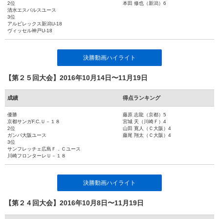
2位
本田 修也（新潟）6
清水エスパルスユース
3位
アルビレックス新潟U-18
ヴィッセル神戸U-18
決勝動画ハイライト
【第２５回大会】2016年10月14日〜11月19日
成績
得点ランキング
優勝
藤原 志龍（京都）5
京都サンガF.C.Ｕ－１８
宮城 天（川崎Ｆ）4
2位
山田 寛人（Ｃ大阪）4
ガンバ大阪ユース
藤尾 翔太（Ｃ大阪）4
3位
サンフレッチェ広島Ｆ．Ｃユース
川崎フロンターレＵ－１８
決勝動画ハイライト
【第２４回大会】2016年10月8日〜11月19日