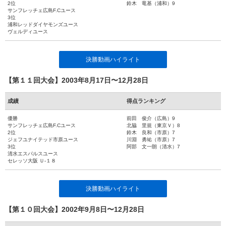
2位
鈴木 竜基（浦和）9
サンフレッチェ広島F.Cユース
3位
浦和レッドダイヤモンズユース
ヴェルディユース
決勝動画ハイライト
【第１１回大会】2003年8月17日〜12月28日
成績
得点ランキング
優勝
前田 俊介（広島）9
サンフレッチェ広島F.Cユース
北脇 里規（東京Ｖ）8
2位
鈴木 良和（市原）7
ジェフユナイテッド市原ユース
川淵 勇祐（市原）7
3位
阿部 文一朗（清水）7
清水エスパルスユース
セレッソ大阪 Ｕ-１８
決勝動画ハイライト
【第１０回大会】2002年9月8日〜12月28日