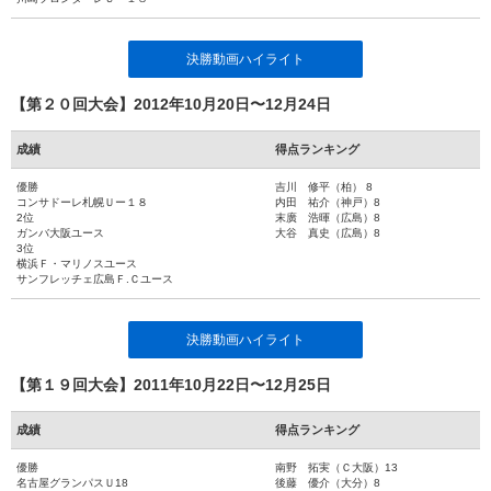
決勝動画ハイライト
【第２０回大会】2012年10月20日〜12月24日
成績
得点ランキング
優勝
吉川 修平（柏） 8
コンサドーレ札幌Ｕー１８
内田 祐介（神戸）8
2位
末廣 浩暉（広島）8
ガンバ大阪ユース
大谷 真史（広島）8
3位
横浜Ｆ・マリノスユース
サンフレッチェ広島Ｆ.Ｃユース
決勝動画ハイライト
【第１９回大会】2011年10月22日〜12月25日
成績
得点ランキング
優勝
南野 拓実（Ｃ大阪）13
名古屋グランパスＵ18
後藤 優介（大分）8