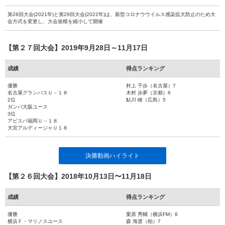
第28回大会(2021年)と第29回大会(2022年)は、新型コロナウウイルス感染拡大防止のため大
会方式を変更し、大会規模を縮小して開催
【第２７回大会】2019年9月28日～11月17日
成績
得点ランキング
優勝
村上 千歩（名古屋）7
名古屋グランパスＵ－１８
木村 歩夢（京都）6
2位
鮎川 峻（広島）5
ガンバ大阪ユース
3位
アビスパ福岡Ｕ－１８
大宮アルディージャＵ１８
決勝動画ハイライト
【第２６回大会】2018年10月13日〜11月18日
成績
得点ランキング
優勝
栗原 秀輔（横浜FM）8
横浜Ｆ・マリノスユース
森 海渡（柏）7