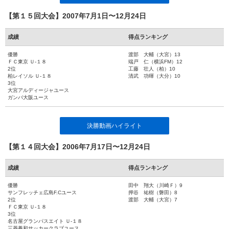
【第１５回大会】2007年7月1日〜12月24日
成績
得点ランキング
優勝
渡部 大輔（大宮）13
ＦＣ東京 Ｕ-１８
端戸 仁（横浜FM）12
2位
工藤 壮人（柏）10
柏レイソル Ｕ-１８
清武 功暉（大分）10
3位
大宮アルディージャユース
ガンバ大阪ユース
決勝動画ハイライト
【第１４回大会】2006年7月17日〜12月24日
成績
得点ランキング
優勝
田中 翔大（川崎Ｆ）9
サンフレッチェ広島F.Cユース
押谷 祐樹（磐田）8
2位
渡部 大輔（大宮）7
ＦＣ東京 Ｕ-１８
3位
名古屋グランパスエイト Ｕ-１８
三菱養和サッカークラブユース