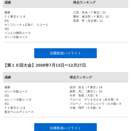
成績
得点ランキング
優勝
三田 尚央（Ｆ東京）21
ＦＣ東京Ｕ-１８
重松 健太郎（Ｆ東京）13
2位
高原 幹（名古屋）11
サンフレッチェ広島Ｆ．Ｃユース
3位
ジュビロ磐田ユース
ガンバ大阪ユース
決勝動画ハイライト
【第１６回大会】2008年7月13日〜12月27日
成績
得点ランキング
優勝
岩渕 良太（Ｆ東京）19
ガンバ大阪ユース
真野 亮二（東京Ｖ）10
2位
今井 智基（大宮）8
セレッソ大阪Ｕ-１８
アルベス デリキタケオ（名古屋）8
3位
ブルーノ カスタニェイラ（Ｇ大阪）8
ＦＣ東京Ｕ-１８
大塚 翔平（Ｇ大阪）8
東京ヴェルディユース
決勝動画ハイライト