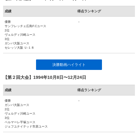
成績
得点ランキング
優勝
－
サンフレッチェ広島F.Cユース
2位
ヴェルディ川崎ユース
3位
ガンバ大阪ユース
セレッソ大阪 Ｕ-１８
決勝動画ハイライト
【第２回大会】1994年10月8日〜12月24日
成績
得点ランキング
優勝
－
ガンバ大阪ユース
2位
ヴェルディ川崎ユース
3位
ベルマーレ平塚ユース
ジェフユナイテッド市原ユース