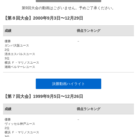
第9回大会の動画はございません。予めご了承ください。
【第８回大会】2000年9月3日〜12月29日
成績
得点ランキング
優勝
－
ガンバ大阪ユース
2位
清水エスパルスユース
3位
横浜 Ｆ・マリノスユース
湘南ベルマーレユース
決勝動画ハイライト
【第７回大会】1999年9月5日〜12月26日
成績
得点ランキング
優勝
－
ヴィッセル神戸ユース
2位
横浜 Ｆ・マリノスユース
3位