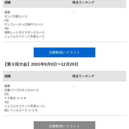
成績
得点ランキング
優勝
－
ガンバ大阪ユース
2位
サンフレッチェ広島F.Cユース
3位
浦和レッドダイヤモンズユース
ジェフユナイテッド市原ユース
決勝動画ハイライト
【第９回大会】2001年9月9日〜12月29日
成績
得点ランキング
優勝
－
京都パープルサンガユース
2位
ＦＣ東京 Ｕ-１８
3位
ジェフユナイテッド市原ユース
柏レイソルユース Ｕ-１８
決勝動画ハイライト