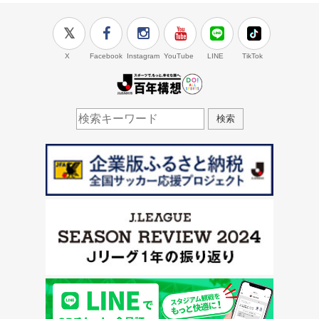
X
Facebook
Instagram
YouTube
LINE
TikTok
J.LEAGUE百年構想
検索