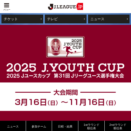
メニュー
チケット
テレビ
ニュース
1stラウンド
2ndラウンド
ニュース
参加チーム
日程・結果
順位表
順位表