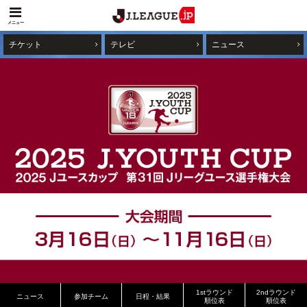
メニュー
チケット
テレビ
ニュース
1stラウンド
2ndラウンド
ニュース
参加チーム
日程・結果
順位表
順位表