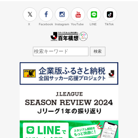
X
Facebook
Instagram
YouTube
LINE
TikTok
J.LEAGUE百年構想
検索