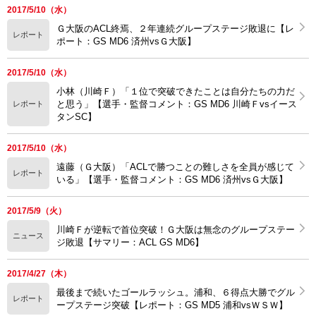
2017/5/10（水）
Ｇ大阪のACL終焉、２年連続グループステージ敗退に【レ
レポート
ポート：GS MD6 済州vsＧ大阪】
2017/5/10（水）
小林（川崎Ｆ）「１位で突破できたことは自分たちの力だ
と思う」【選手・監督コメント：GS MD6 川崎Ｆvsイース
レポート
タンSC】
2017/5/10（水）
遠藤（Ｇ大阪）「ACLで勝つことの難しさを全員が感じて
レポート
いる」【選手・監督コメント：GS MD6 済州vsＧ大阪】
2017/5/9（火）
川崎Ｆが逆転で首位突破！Ｇ大阪は無念のグループステー
ニュース
ジ敗退【サマリー：ACL GS MD6】
2017/4/27（木）
最後まで続いたゴールラッシュ。浦和、６得点大勝でグル
レポート
ープステージ突破【レポート：GS MD5 浦和vsＷＳＷ】