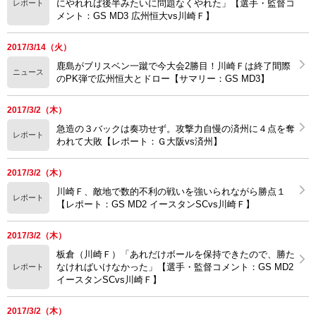
にやれれば後半みたいに問題なくやれた」【選手・監督コ
レポート
メント：GS MD3 広州恒大vs川崎Ｆ】
2017/3/14（火）
鹿島がブリスベン一蹴で今大会2勝目！川崎Ｆは終了間際
ニュース
のPK弾で広州恒大とドロー【サマリー：GS MD3】
2017/3/2（木）
急造の３バックは奏功せず。攻撃力自慢の済州に４点を奪
レポート
われて大敗【レポート：Ｇ大阪vs済州】
2017/3/2（木）
川崎Ｆ、敵地で数的不利の戦いを強いられながら勝点１
レポート
【レポート：GS MD2 イースタンSCvs川崎Ｆ】
2017/3/2（木）
板倉（川崎Ｆ）「あれだけボールを保持できたので、勝た
なければいけなかった」【選手・監督コメント：GS MD2
レポート
イースタンSCvs川崎Ｆ】
2017/3/2（木）