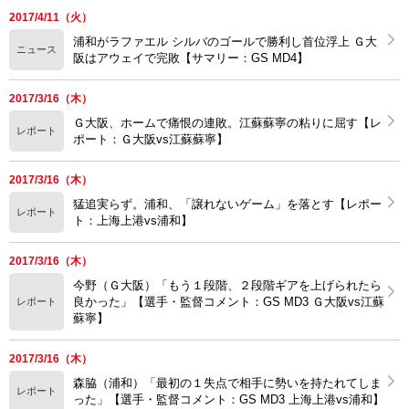
2017/4/11（火）
浦和がラファエル シルバのゴールで勝利し首位浮上 Ｇ大
ニュース
阪はアウェイで完敗【サマリー：GS MD4】
2017/3/16（木）
Ｇ大阪、ホームで痛恨の連敗。江蘇蘇寧の粘りに屈す【レ
レポート
ポート：Ｇ大阪vs江蘇蘇寧】
2017/3/16（木）
猛追実らず。浦和、「譲れないゲーム」を落とす【レポー
レポート
ト：上海上港vs浦和】
2017/3/16（木）
今野（Ｇ大阪）「もう１段階、２段階ギアを上げられたら
良かった」【選手・監督コメント：GS MD3 Ｇ大阪vs江蘇
レポート
蘇寧】
2017/3/16（木）
森脇（浦和）「最初の１失点で相手に勢いを持たれてしま
レポート
った」【選手・監督コメント：GS MD3 上海上港vs浦和】