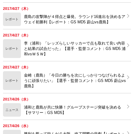
2017/4/27（木）
鹿島の攻撃陣が４得点と爆発。ラウンド16進出を決めるア
レポート
ウェイ初勝利【レポート：GS MD5 蔚山vs鹿島】
2017/4/27（木）
李（浦和）「レッズらしいサッカーで点も取れて良い内容
と結果の試合だった」【選手・監督コメント：GS MD5 浦
レポート
和vsＷＳＷ】
2017/4/27（木）
金崎（鹿島）「今日の勝ちを次にしっかりつなげられるよ
うに頑張りたい」【選手・監督コメント：GS MD5 蔚山vs
レポート
鹿島】
2017/4/26（水）
浦和と鹿島が共に快勝！グループステージ突破を決める
ニュース
【サマリー：GS MD5】
2017/4/26（水）
勝利を誓って臨んだＧ大阪、終了間際の悲劇【レポート：