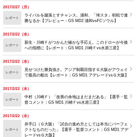
2017/2/27（月）
ライバルを蹴落とすチャンス。浦和、「埼スタ」初戦で連
レポート
勝なるか【プレビュー：GS MD2 浦和vsFCソウル】
2017/2/22（水）
新生・川崎Ｆがつかんだ確かな手応え。このドローが今後
レポート
への指標に【レポート：GS MD1 川崎Ｆvs水原三星】
2017/2/22（水）
見せつけた勝負強さ。アジア制覇目指すＧ大阪がアウェイ
レポート
で最高の船出【レポート：GS MD1 アデレードvsＧ大阪】
2017/2/22（水）
中村（川崎Ｆ）「改善の余地はまだまだある」【選手・監
レポート
督コメント：GS MD1 川崎Ｆvs水原三星】
2017/2/22（水）
井手口（Ｇ大阪）「試合の進め方としては本当にパーフェ
クトなものだった」【選手・監督コメント：GS MD1 アデ
レポート
レードvsＧ大阪】