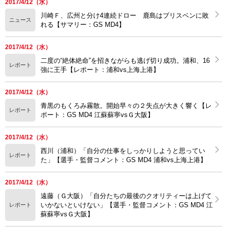
2017/4/12（水）
川崎Ｆ、広州と分け4連続ドロー 鹿島はブリスベンに敗
ニュース
れる【サマリー：GS MD4】
2017/4/12（水）
二度の“絶体絶命”を招きながらも逃げ切り成功。浦和、16
レポート
強に王手【レポート：浦和vs上海上港】
2017/4/12（水）
青黒のもくろみ霧散。開始早々の２失点が大きく響く【レ
レポート
ポート：GS MD4 江蘇蘇寧vsＧ大阪】
2017/4/12（水）
西川（浦和）「自分の仕事をしっかりしようと思ってい
レポート
た」【選手・監督コメント：GS MD4 浦和vs上海上港】
2017/4/12（水）
遠藤（Ｇ大阪）「自分たちの最後のクオリティーは上げて
いかないといけない」【選手・監督コメント：GS MD4 江
レポート
蘇蘇寧vsＧ大阪】