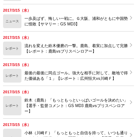
2017/3/15（水）
一歩及ばず、悔しい一戦に。Ｇ大阪、浦和がともに中国勢
ニュース
に惜敗【サマリー：GS MD3】
2017/3/15（水）
流れを変えた鈴木優磨の一撃。鹿島、着実に加点して完勝
レポート
【レポート：鹿島vsブリスベンロアー】
2017/3/15（水）
最後の最後に同点ゴール。強大な相手に対して、敵地で得
レポート
た価値ある「１」【レポート：広州恒大vs川崎Ｆ】
2017/3/15（水）
鈴木（鹿島）「もっともっといっぱいゴールを決めたい」
【選手・監督コメント：GS MD3 鹿島vsブリスベンロア
レポート
ー】
2017/3/15（水）
小林（川崎Ｆ）「もっともっと自信を持って、いつも通り