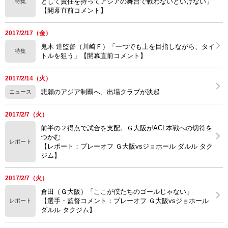
として責任を持ってアジアの舞台で戦わないといけない」
特集
【開幕直前コメント】
2017/2/17（金）
鬼木 達監督（川崎Ｆ）「一つでも上を目指しながら、タイ
特集
トルを狙う」【開幕直前コメント】
2017/2/14（火）
悲願のアジア制覇へ、出場クラブが決起
ニュース
2017/2/7（火）
前半の２得点で試合を支配。Ｇ大阪がACL本戦への切符を
つかむ
レポート
【レポート：プレーオフ Ｇ大阪vsジョホール ダルル タク
ジム】
2017/2/7（火）
倉田（Ｇ大阪）「ここが僕たちのゴールじゃない」
【選手・監督コメント：プレーオフ Ｇ大阪vsジョホール
レポート
ダルル タクジム】