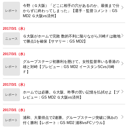
今野（Ｇ大阪）「どこに相手の穴があるのか、最後まで分
からずに終わってしまった」【選手・監督コメント：GS
レポート
MD2 Ｇ大阪vs済州】
2017/3/1（水）
Ｇ大阪がホームで完敗 数的不利に陥りながら川崎Ｆは敵地
ニュース
で勝点1を確保【サマリー：GS MD2】
2017/3/1（水）
グループステージ初勝利を懸けて。女性監督率いる香港の
雄と対峙【プレビュー：GS MD2 イースタンSCvs川崎
レポート
Ｆ】
2017/3/1（水）
ホームでは必勝。Ｇ大阪、昨季の苦い記憶を払拭せよ【プ
レポート
レビュー：GS MD2 Ｇ大阪vs済州】
2017/3/1（水）
浦和、大量得点で2連勝。グループステージ突破に弾みの
レポート
付く勝利【レポート：GS MD2 浦和vsFCソウル】