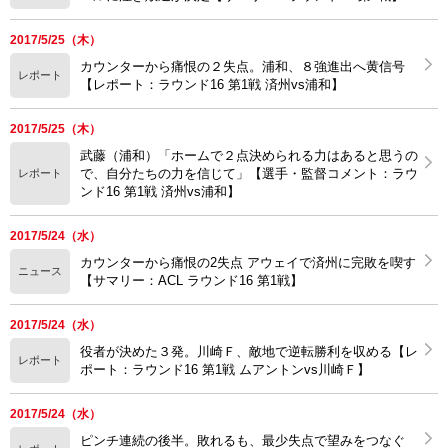
2017/5/25（木）
カウンターから痛恨の２失点。浦和、８強進出へ黄信号
レポート
【レポート：ラウンド16 第1戦 済州vs浦和】
2017/5/25（木）
武藤（浦和）「ホームで２点決められる力はあると思うの
で、自分たちの力を信じて」【選手・監督コメント：ラウ
レポート
ンド16 第1戦 済州vs浦和】
2017/5/24（水）
カウンターから痛恨の2失点 アウェイで済州に完敗を喫す
ニュース
【サマリー：ACL ラウンド16 第1戦】
2017/5/24（水）
役者が決めた３発。川崎Ｆ、敵地で逆転勝利を収める【レ
レポート
ポート：ラウンド16 第1戦 ムアントンvs川崎Ｆ】
2017/5/24（水）
ピンチ連続の後半。敗れるも、最少失点で望みをつなぐ