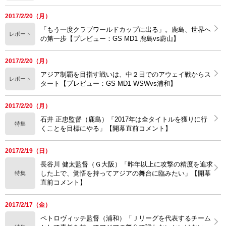
2017/2/20（月）
「もう一度クラブワールドカップに出る」。鹿島、世界へ
レポート
の第一歩【プレビュー：GS MD1 鹿島vs蔚山】
2017/2/20（月）
アジア制覇を目指す戦いは、中２日でのアウェイ戦からス
レポート
タート【プレビュー：GS MD1 WSWvs浦和】
2017/2/20（月）
石井 正忠監督（鹿島）「2017年は全タイトルを獲りに行
特集
くことを目標にやる」【開幕直前コメント】
2017/2/19（日）
長谷川 健太監督（Ｇ大阪）「昨年以上に攻撃の精度を追求
した上で、覚悟を持ってアジアの舞台に臨みたい」【開幕
特集
直前コメント】
2017/2/17（金）
ペトロヴィッチ監督（浦和）「Ｊリーグを代表するチーム