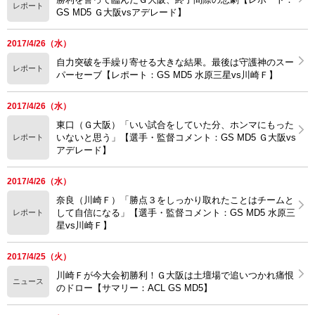
レポート
GS MD5 Ｇ大阪vsアデレード】
2017/4/26（水）
自力突破を手繰り寄せる大きな結果。最後は守護神のスー
レポート
パーセーブ【レポート：GS MD5 水原三星vs川崎Ｆ】
2017/4/26（水）
東口（Ｇ大阪）「いい試合をしていた分、ホンマにもった
いないと思う」【選手・監督コメント：GS MD5 Ｇ大阪vs
レポート
アデレード】
2017/4/26（水）
奈良（川崎Ｆ）「勝点３をしっかり取れたことはチームと
して自信になる」【選手・監督コメント：GS MD5 水原三
レポート
星vs川崎Ｆ】
2017/4/25（火）
川崎Ｆが今大会初勝利！Ｇ大阪は土壇場で追いつかれ痛恨
ニュース
のドロー【サマリー：ACL GS MD5】