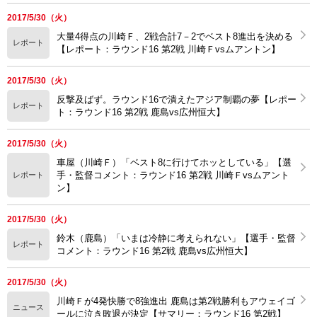
2017/5/30（火）
大量4得点の川崎Ｆ、2戦合計7－2でベスト8進出を決める
レポート
【レポート：ラウンド16 第2戦 川崎Ｆvsムアントン】
2017/5/30（火）
反撃及ばず。ラウンド16で潰えたアジア制覇の夢【レポー
レポート
ト：ラウンド16 第2戦 鹿島vs広州恒大】
2017/5/30（火）
車屋（川崎Ｆ）「ベスト8に行けてホッとしている」【選
手・監督コメント：ラウンド16 第2戦 川崎Ｆvsムアント
レポート
ン】
2017/5/30（火）
鈴木（鹿島）「いまは冷静に考えられない」【選手・監督
レポート
コメント：ラウンド16 第2戦 鹿島vs広州恒大】
2017/5/30（火）
川崎Ｆが4発快勝で8強進出 鹿島は第2戦勝利もアウェイゴ
ニュース
ールに泣き敗退が決定【サマリー：ラウンド16 第2戦】