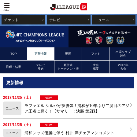
メニュー
チケット
テレビ
ニュース
出場クラブ
TOP
更新情報
動画
フォト
紹介
テレビ
順位表
大会
2016年
日程・結果
放送
トーナメント表
概要
大会
更新情報
2017/11/25（土）
NEW!!
ラファエル シルバが決勝弾！浦和が10年ぶり二度目のアジ
ニュース
ア王者に輝く！【サマリー：決勝 第2戦】
2017/11/25（土）
NEW!!
浦和レッズ優勝に伴う 村井 満チェアマンコメント
ニュース