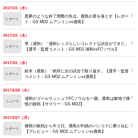
2017/3/1（水）
悪夢のような終了間際の失点。鹿島が星を落とす【レポー
レポート
ト：GS MD2 ムアントンvs鹿島】
2017/3/1（水）
李（浦和）「浦和レッズらしいコレクトな試合ができた」
レポート
【選手・監督コメント：GS MD2 浦和vsFCソウル】
2017/3/1（水）
鈴木（鹿島）「絶対に次の試合で取り返す」【選手・監督
レポート
コメント：GS MD2 ムアントンvs鹿島】
2017/2/28（火）
浦和がゴールラッシュでFCソウルを一蹴。鹿島は敵地で痛
ニュース
恨の敗戦【サマリー：GS MD2】
2017/2/27（月）
痛恨の敗戦から中２日。鹿島が灼熱のバンコクに乗り込む
レポート
【プレビュー：GS MD2 ムアントンvs鹿島】