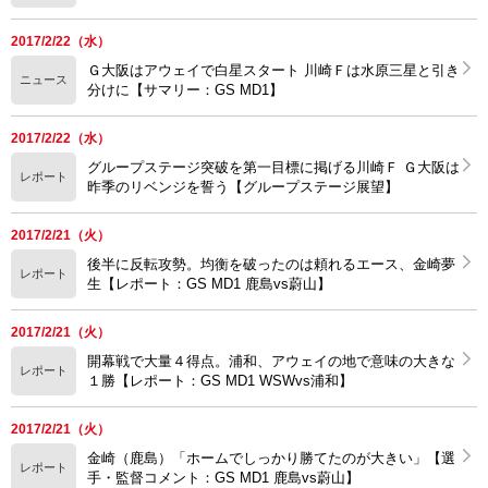
2017/2/22（水）
Ｇ大阪はアウェイで白星スタート 川崎Ｆは水原三星と引き
ニュース
分けに【サマリー：GS MD1】
2017/2/22（水）
グループステージ突破を第一目標に掲げる川崎Ｆ Ｇ大阪は
レポート
昨季のリベンジを誓う【グループステージ展望】
2017/2/21（火）
後半に反転攻勢。均衡を破ったのは頼れるエース、金崎夢
レポート
生【レポート：GS MD1 鹿島vs蔚山】
2017/2/21（火）
開幕戦で大量４得点。浦和、アウェイの地で意味の大きな
レポート
１勝【レポート：GS MD1 WSWvs浦和】
2017/2/21（火）
金崎（鹿島）「ホームでしっかり勝てたのが大きい」【選
レポート
手・監督コメント：GS MD1 鹿島vs蔚山】