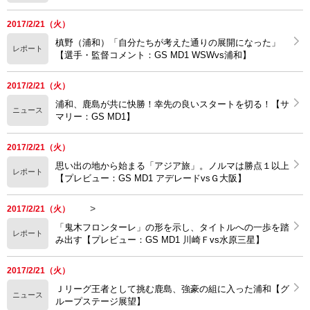
2017/2/21（火）
槙野（浦和）「自分たちが考えた通りの展開になった」
レポート
【選手・監督コメント：GS MD1 WSWvs浦和】
2017/2/21（火）
浦和、鹿島が共に快勝！幸先の良いスタートを切る！【サ
ニュース
マリー：GS MD1】
2017/2/21（火）
思い出の地から始まる「アジア旅」。ノルマは勝点１以上
レポート
【プレビュー：GS MD1 アデレードvsＧ大阪】
>
2017/2/21（火）
「鬼木フロンターレ」の形を示し、タイトルへの一歩を踏
レポート
み出す【プレビュー：GS MD1 川崎Ｆvs水原三星】
2017/2/21（火）
Ｊリーグ王者として挑む鹿島、強豪の組に入った浦和【グ
ニュース
ループステージ展望】