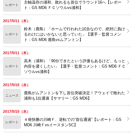
主軸温存の浦和、敗れるも首位でラウンド16へ【レポー
レポート
ト：GS MD6 ＦＣソウルvs浦和】
2017/5/11（木）
鈴木（鹿島）「ホームで行われた試合なので、絶対に負け
るわけにはいかないと思っていた」【選手・監督コメン
レポート
ト：GS MD6 鹿島vsムアントン】
2017/5/11（木）
高木（浦和）「90分できたという評価もあるけど、もっと
内容を濃くしたい」【選手・監督コメント：GS MD6 ＦＣ
レポート
ソウルvs浦和】
2017/5/10（水）
鹿島がムアントンを下し首位突破決定！アウェイで敗れた
ニュース
浦和も1位通過【サマリー：GS MD6】
2017/5/10（水）
４発快勝の川崎Ｆ、逆転での“首位通過”【レポート：GS
レポート
MD6 川崎ＦvsイースタンSC】