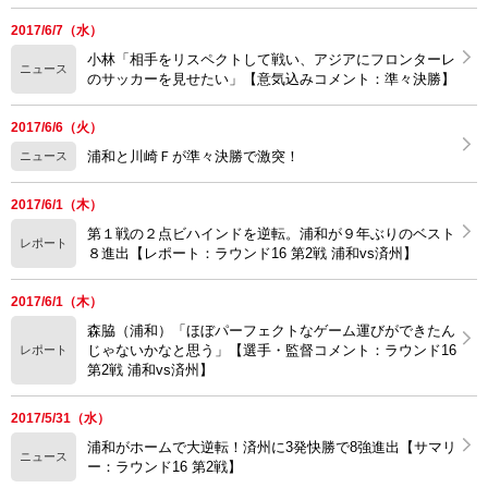
2017/6/7（水）
小林「相手をリスペクトして戦い、アジアにフロンターレ
ニュース
のサッカーを見せたい」【意気込みコメント：準々決勝】
2017/6/6（火）
浦和と川崎Ｆが準々決勝で激突！
ニュース
2017/6/1（木）
第１戦の２点ビハインドを逆転。浦和が９年ぶりのベスト
レポート
８進出【レポート：ラウンド16 第2戦 浦和vs済州】
2017/6/1（木）
森脇（浦和）「ほぼパーフェクトなゲーム運びができたん
じゃないかなと思う」【選手・監督コメント：ラウンド16
レポート
第2戦 浦和vs済州】
2017/5/31（水）
浦和がホームで大逆転！済州に3発快勝で8強進出【サマリ
ニュース
ー：ラウンド16 第2戦】