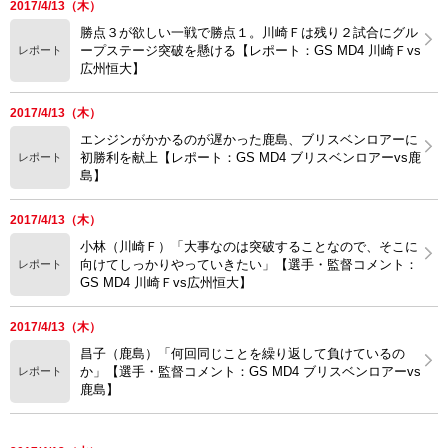
2017/4/13（木）
勝点３が欲しい一戦で勝点１。川崎Ｆは残り２試合にグル
ープステージ突破を懸ける【レポート：GS MD4 川崎Ｆvs
レポート
広州恒大】
2017/4/13（木）
エンジンがかかるのが遅かった鹿島、ブリスベンロアーに
初勝利を献上【レポート：GS MD4 ブリスベンロアーvs鹿
レポート
島】
2017/4/13（木）
小林（川崎Ｆ）「大事なのは突破することなので、そこに
向けてしっかりやっていきたい」【選手・監督コメント：
レポート
GS MD4 川崎Ｆvs広州恒大】
2017/4/13（木）
昌子（鹿島）「何回同じことを繰り返して負けているの
か」【選手・監督コメント：GS MD4 ブリスベンロアーvs
レポート
鹿島】