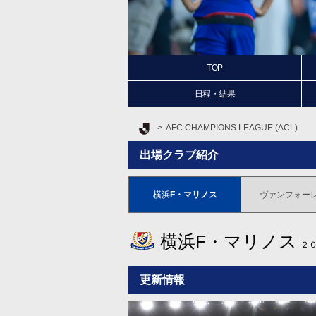
TOP
日程・結果
Ｊリーグ TOP
AFC CHAMPIONS LEAGUE (ACL)
出場クラブ紹介
横浜
F・マリノス
ヴァンフォー
横浜F・マリノス
２
更新情報