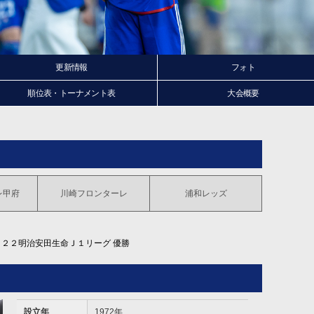
更新情報
フォト
順位表・トーナメント表
大会概要
レ
甲府
川崎
フロンターレ
浦和
レッズ
０２２明治安田生命Ｊ１リーグ 優勝
設立年
1972年