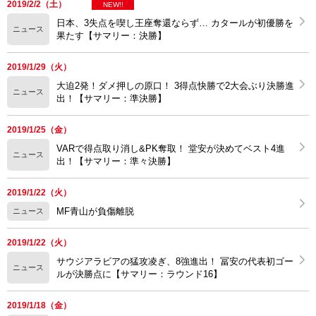
2019/2/2（土）
NEW!!
日本、3失点を喫し王座奪還ならず… カタールが初優勝を
ニュース
果たす【サマリー：決勝】
2019/1/29（火）
大迫2発！ダメ押しの原口！ 3得点快勝で2大会ぶり決勝進
ニュース
出！【サマリー：準決勝】
2019/1/25（金）
VARで得点取り消し&PK奪取！ 堂安が決めてベスト4進
ニュース
出！【サマリー：準々決勝】
2019/1/22（火）
MF青山が負傷離脱
ニュース
2019/1/22（火）
サウジアラビアの猛攻凌ぎ、8強進出！ 冨安の代表初ゴー
ニュース
ルが決勝点に【サマリー：ラウンド16】
2019/1/18（金）