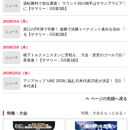
逆転勝利で首位通過！ ラウンド16の相手はサウジアラビア
ニュース
に【サマリー：GS第3節】
2019/1/14（月）
原口のPK弾で辛勝！ 連勝で決勝トーナメント進出を決め
ニュース
る【サマリー：GS第2節】
2019/1/10（木）
格下トルクメニスタンに苦戦も… 大迫・堂安のゴールで白
ニュース
星発進！【サマリー：GS第1節】
2018/12/12（水）
アジアカップ UAE 2019に臨む日本代表23名が決定！【日
ニュース
本代表】
ページの先頭へ戻る
特集・大会
特集・大会をもっとみる