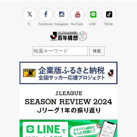
X
Facebook
Instagram
YouTube
LINE
TikTok
J.LEAGUE百年構想
検索