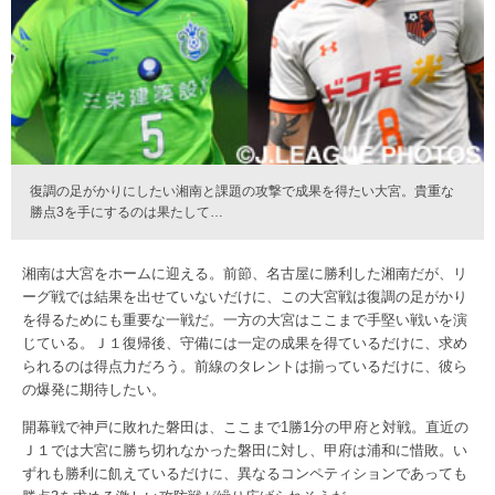
復調の足がかりにしたい湘南と課題の攻撃で成果を得たい大宮。貴重な
勝点3を手にするのは果たして…
湘南は大宮をホームに迎える。前節、名古屋に勝利した湘南だが、リ
ーグ戦では結果を出せていないだけに、この大宮戦は復調の足がかり
を得るためにも重要な一戦だ。一方の大宮はここまで手堅い戦いを演
じている。Ｊ１復帰後、守備には一定の成果を得ているだけに、求め
られるのは得点力だろう。前線のタレントは揃っているだけに、彼ら
の爆発に期待したい。
開幕戦で神戸に敗れた磐田は、ここまで1勝1分の甲府と対戦。直近の
Ｊ１では大宮に勝ち切れなかった磐田に対し、甲府は浦和に惜敗。い
ずれも勝利に飢えているだけに、異なるコンペティションであっても