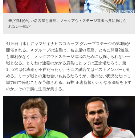
未だ勝利がない名古屋と鹿島。ノックアウトステージ進出へ共に負けら
れない一戦だ
4月6日（水）にヤマザキナビスコカップ グループステージの第3節が
開催される。Ａグループの注目は、名古屋vs鹿島。ともに開幕2連敗
と勝利がなく、ノックアウトステージ進出のためにも負けられない一
戦となる。とりわけ連覇のかかる鹿島にとっては正念場だろう。第
1、2節は代表組が不在だったが、今回の試合ではベストメンバーが組
める。リーグ戦との兼ね合いもあるだろうが、後のない状況なだけに
総力戦で臨むことが予想される。石井 正忠監督がいかなる決断を下す
のか。その手腕に注目が集まる。