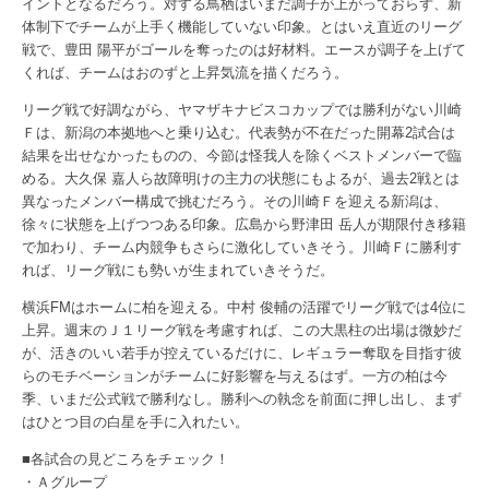
イントとなるだろう。対する鳥栖はいまだ調子が上がっておらず、新
体制下でチームが上手く機能していない印象。とはいえ直近のリーグ
戦で、豊田 陽平がゴールを奪ったのは好材料。エースが調子を上げて
くれば、チームはおのずと上昇気流を描くだろう。
リーグ戦で好調ながら、ヤマザキナビスコカップでは勝利がない川崎
Ｆは、新潟の本拠地へと乗り込む。代表勢が不在だった開幕2試合は
結果を出せなかったものの、今節は怪我人を除くベストメンバーで臨
める。大久保 嘉人ら故障明けの主力の状態にもよるが、過去2戦とは
異なったメンバー構成で挑むだろう。その川崎Ｆを迎える新潟は、
徐々に状態を上げつつある印象。広島から野津田 岳人が期限付き移籍
で加わり、チーム内競争もさらに激化していきそう。川崎Ｆに勝利す
れば、リーグ戦にも勢いが生まれていきそうだ。
横浜FMはホームに柏を迎える。中村 俊輔の活躍でリーグ戦では4位に
上昇。週末のＪ１リーグ戦を考慮すれば、この大黒柱の出場は微妙だ
が、活きのいい若手が控えているだけに、レギュラー奪取を目指す彼
らのモチベーションがチームに好影響を与えるはず。一方の柏は今
季、いまだ公式戦で勝利なし。勝利への執念を前面に押し出し、まず
はひとつ目の白星を手に入れたい。
■各試合の見どころをチェック！
・Ａグループ