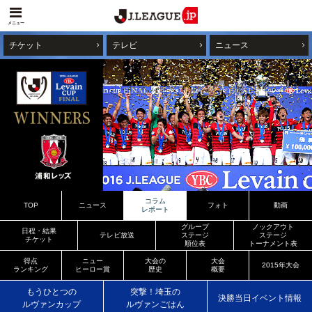
メニュー
チケット
テレビ
ニュース
コラム
TOP
ニュース
フォト
動画
レポート
グループ
ノックアウト
日程・結果
テレビ放送
ステージ
ステージ
チケット
順位表
トーナメント表
得点
ニュー
大会の
大会
2015年大会
ランキング
ヒーロー賞
歴史
概要
もうひとつの
突撃！埼玉の
決勝当日イベント情報
ルヴァンカップ
ルヴァンごはん