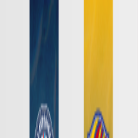
Ｊ１
Ｊ２
Ｊ３
ルヴァンカップ
ACLE
ACL Elite
ACL2
ACL Two
U-21
Ｊリーグ
ホーム