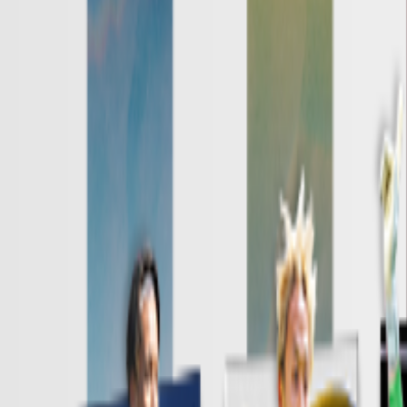
日程・結果
順位表
クラブ
ニュース
特集
スタッツ
はじめての方へ