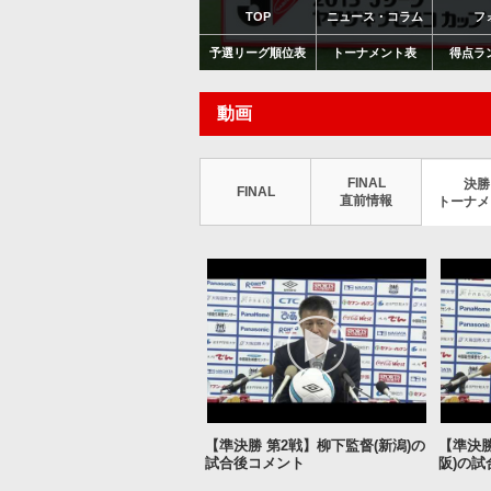
TOP
ニュース・コラム
フ
予選リーグ順位表
トーナメント表
得点ラ
動画
FINAL
決勝
FINAL
直前情報
トーナメ
【準決勝 第2戦】柳下監督(新潟)の
【準決勝
試合後コメント
阪)の