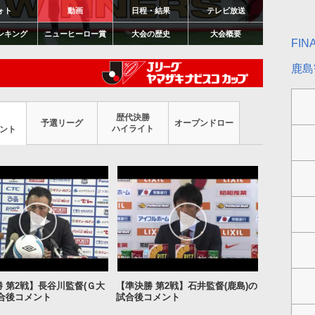
ォト
動画
日程・結果
テレビ放送
ンキング
ニューヒーロー賞
大会の歴史
大会概要
FI
鹿島歓
歴代決勝
予選リーグ
オープンドロー
ハイライト
ント
 第2戦】長谷川監督(Ｇ大
【準決勝 第2戦】石井監督(鹿島)の
試合後コメント
試合後コメント