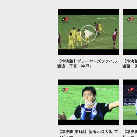
【準決勝】プレーヤーズファイル
【準決
渡邉 千真（神戸）
遠藤 
【準決勝 第1戦】新潟vsＧ大阪 プ
【準決勝
レビュー
ビュー