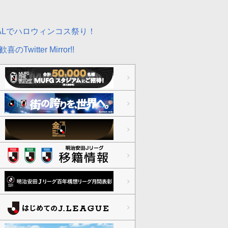
NALでハロウィンコス祭り！
喜のTwitter Mirror!!