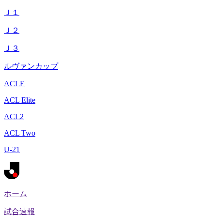
Ｊ１
Ｊ２
Ｊ３
ルヴァンカップ
ACLE
ACL Elite
ACL2
ACL Two
U-21
ホーム
試合速報