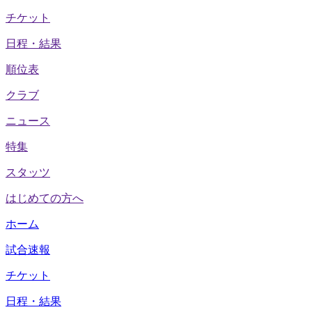
チケット
日程・結果
順位表
クラブ
ニュース
特集
スタッツ
はじめての方へ
ホーム
試合速報
チケット
日程・結果