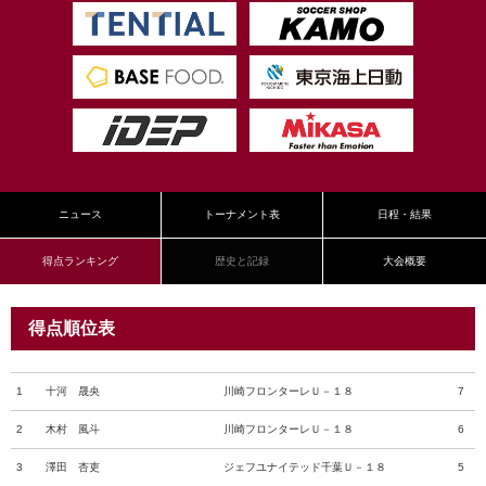
ニュース
トーナメント表
日程・結果
得点ランキング
歴史と記録
大会概要
得点順位表
1
十河 晟央
川崎フロンターレＵ－１８
7
2
木村 風斗
川崎フロンターレＵ－１８
6
3
澤田 杏吏
ジェフユナイテッド千葉Ｕ－１８
5