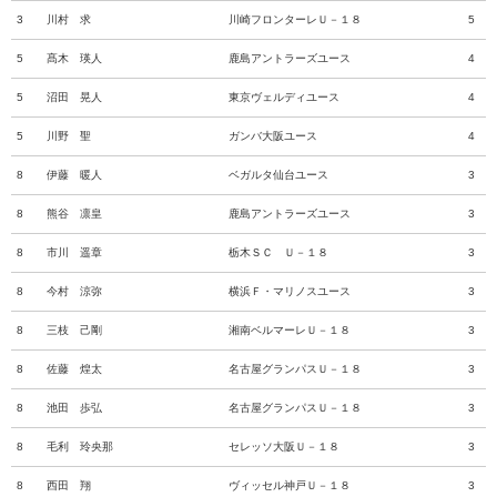
3
川村 求
川崎フロンターレＵ－１８
5
5
髙木 瑛人
鹿島アントラーズユース
4
5
沼田 晃人
東京ヴェルディユース
4
5
川野 聖
ガンバ大阪ユース
4
8
伊藤 暖人
ベガルタ仙台ユース
3
8
熊谷 凛皇
鹿島アントラーズユース
3
8
市川 遥章
栃木ＳＣ Ｕ－１８
3
8
今村 涼弥
横浜Ｆ・マリノスユース
3
8
三枝 己剛
湘南ベルマーレＵ－１８
3
8
佐藤 煌太
名古屋グランパスＵ－１８
3
8
池田 歩弘
名古屋グランパスＵ－１８
3
8
毛利 玲央那
セレッソ大阪Ｕ－１８
3
8
西田 翔
ヴィッセル神戸Ｕ－１８
3