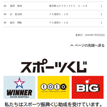
46
畠田 恭弥
鹿児島ユナイテッドＦＣ Ｕ－１８
1
46
計 皇太郎
ＦＣ琉球Ｕ－１８
1
46
緒方 翔軌
ＦＣ琉球Ｕ－１８
1
更新日：2026年7月5日(日)
ページの先頭へ戻る