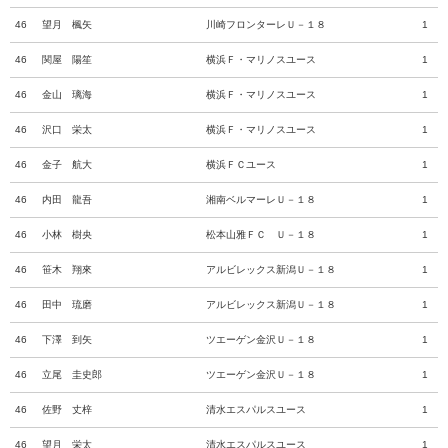
46
望月 楓矢
川崎フロンターレＵ－１８
1
46
関屋 陽笙
横浜Ｆ・マリノスユース
1
46
金山 璃海
横浜Ｆ・マリノスユース
1
46
沢口 栄太
横浜Ｆ・マリノスユース
1
46
金子 航大
横浜ＦＣユース
1
46
内田 龍吾
湘南ベルマーレＵ－１８
1
46
小林 樹央
松本山雅ＦＣ Ｕ－１８
1
46
笹木 翔來
アルビレックス新潟Ｕ－１８
1
46
田中 琉磨
アルビレックス新潟Ｕ－１８
1
46
下澤 到矢
ツエーゲン金沢Ｕ－１８
1
46
立尾 圭史郎
ツエーゲン金沢Ｕ－１８
1
46
佐野 丈梓
清水エスパルスユース
1
46
望月 栄太
清水エスパルスユース
1