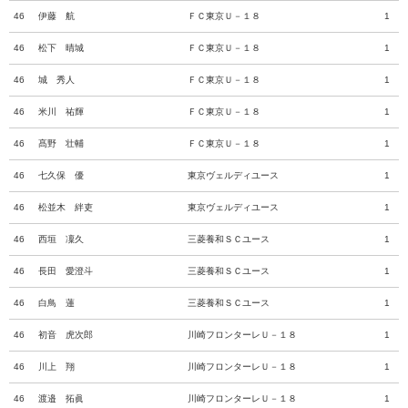
46
伊藤 航
ＦＣ東京Ｕ－１８
1
46
松下 晴城
ＦＣ東京Ｕ－１８
1
46
城 秀人
ＦＣ東京Ｕ－１８
1
46
米川 祐輝
ＦＣ東京Ｕ－１８
1
46
髙野 壮輔
ＦＣ東京Ｕ－１８
1
46
七久保 優
東京ヴェルディユース
1
46
松並木 絆吏
東京ヴェルディユース
1
46
西垣 凜久
三菱養和ＳＣユース
1
46
長田 愛澄斗
三菱養和ＳＣユース
1
46
白鳥 蓮
三菱養和ＳＣユース
1
46
初音 虎次郎
川崎フロンターレＵ－１８
1
46
川上 翔
川崎フロンターレＵ－１８
1
46
渡邉 拓眞
川崎フロンターレＵ－１８
1