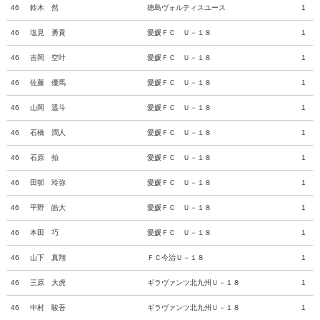
46
鈴木 然
徳島ヴォルティスユース
1
46
塩見 勇貴
愛媛ＦＣ Ｕ－１８
1
46
吉岡 空叶
愛媛ＦＣ Ｕ－１８
1
46
佐藤 優馬
愛媛ＦＣ Ｕ－１８
1
46
山岡 遥斗
愛媛ＦＣ Ｕ－１８
1
46
石橋 潤人
愛媛ＦＣ Ｕ－１８
1
46
石原 拍
愛媛ＦＣ Ｕ－１８
1
46
田邨 玲弥
愛媛ＦＣ Ｕ－１８
1
46
平野 皓大
愛媛ＦＣ Ｕ－１８
1
46
本田 巧
愛媛ＦＣ Ｕ－１８
1
46
山下 真翔
ＦＣ今治Ｕ－１８
1
46
三原 大虎
ギラヴァンツ北九州Ｕ－１８
1
46
中村 駿吾
ギラヴァンツ北九州Ｕ－１８
1