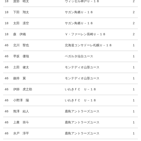
18
渡部 晴太
ヴィッセル神戸Ｕ－１８
2
18
下田 翔太
サガン鳥栖Ｕ－１８
2
18
太田 凛空
サガン鳥栖Ｕ－１８
2
18
森 伊織
Ｖ・ファーレン長崎Ｕ－１８
2
46
北川 聖也
北海道コンサドーレ札幌Ｕ－１８
1
46
早坂 優哉
ベガルタ仙台ユース
1
46
土田 健太
モンテディオ山形ユース
1
46
劔持 翼
モンテディオ山形ユース
1
46
伊師 虎之助
いわきＦＣ Ｕ－１８
1
46
小野澤 陽
いわきＦＣ Ｕ－１８
1
46
熊澤 結人
鹿島アントラーズユース
1
46
上農 崇斗
鹿島アントラーズユース
1
46
水戸 淳平
鹿島アントラーズユース
1