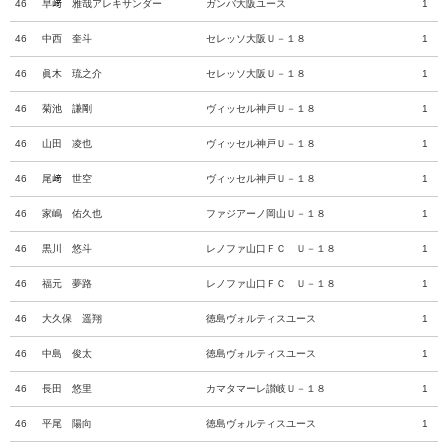
46
早﨑 雅哉アレキサンダー
ガンバ大阪ユース
1
46
中西 奎斗
セレッソ大阪Ｕ－１８
1
46
眞木 琉之介
セレッソ大阪Ｕ－１８
1
46
菊池 謙剛
ヴィッセル神戸Ｕ－１８
1
46
山田 凌也
ヴィッセル神戸Ｕ－１８
1
46
尾﨑 世空
ヴィッセル神戸Ｕ－１８
1
46
家嶋 佑久也
ファジアーノ岡山Ｕ－１８
1
46
黒川 悠斗
レノファ山口ＦＣ Ｕ－１８
1
46
福元 夢路
レノファ山口ＦＣ Ｕ－１８
1
46
大久保 遥翔
徳島ヴォルティスユース
1
46
中島 俊太
徳島ヴォルティスユース
1
46
長田 悠里
カマタマーレ讃岐Ｕ－１８
1
46
平尾 陽向
徳島ヴォルティスユース
1