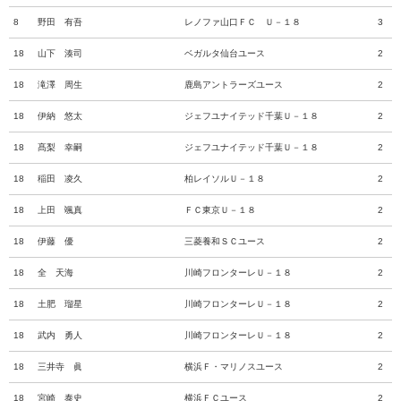
8
野田 有吾
レノファ山口ＦＣ Ｕ－１８
3
18
山下 湊司
ベガルタ仙台ユース
2
18
滝澤 周生
鹿島アントラーズユース
2
18
伊納 悠太
ジェフユナイテッド千葉Ｕ－１８
2
18
髙梨 幸嗣
ジェフユナイテッド千葉Ｕ－１８
2
18
稲田 凌久
柏レイソルＵ－１８
2
18
上田 颯真
ＦＣ東京Ｕ－１８
2
18
伊藤 優
三菱養和ＳＣユース
2
18
全 天海
川崎フロンターレＵ－１８
2
18
土肥 瑠星
川崎フロンターレＵ－１８
2
18
武内 勇人
川崎フロンターレＵ－１８
2
18
三井寺 眞
横浜Ｆ・マリノスユース
2
18
宮崎 泰史
横浜ＦＣユース
2