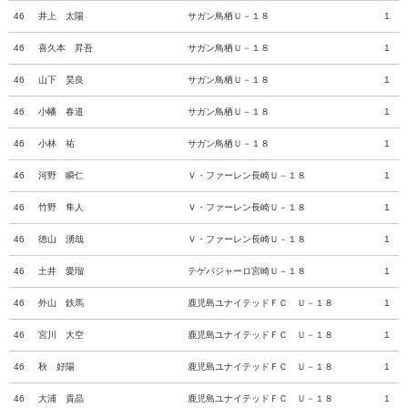
46
井上 太陽
サガン鳥栖Ｕ－１８
1
46
喜久本 昇吾
サガン鳥栖Ｕ－１８
1
46
山下 昊良
サガン鳥栖Ｕ－１８
1
46
小幡 春道
サガン鳥栖Ｕ－１８
1
46
小林 祐
サガン鳥栖Ｕ－１８
1
46
河野 瞬仁
Ｖ・ファーレン長崎Ｕ－１８
1
46
竹野 隼人
Ｖ・ファーレン長崎Ｕ－１８
1
46
徳山 湧哉
Ｖ・ファーレン長崎Ｕ－１８
1
46
土井 愛瑠
テゲバジャーロ宮崎Ｕ－１８
1
46
外山 鉄馬
鹿児島ユナイテッドＦＣ Ｕ－１８
1
46
宮川 大空
鹿児島ユナイテッドＦＣ Ｕ－１８
1
46
秋 好陽
鹿児島ユナイテッドＦＣ Ｕ－１８
1
46
大浦 貴晶
鹿児島ユナイテッドＦＣ Ｕ－１８
1