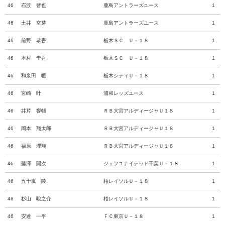
46
石渡 智也
鹿島アントラーズユース
1
46
土井 空芽
鹿島アントラーズユース
1
46
前野 恭吾
栃木ＳＣ Ｕ－１８
1
46
本村 圭吾
栃木ＳＣ Ｕ－１８
1
46
和泉田 暖
栃木シティＵ－１８
1
46
宮崎 叶
浦和レッズユース
1
46
井芹 響輔
ＲＢ大宮アルディージャＵ１８
1
46
岡本 翔太郎
ＲＢ大宮アルディージャＵ１８
1
46
福原 浬翔
ＲＢ大宮アルディージャＵ１８
1
46
藤澤 開次
ジェフユナイテッド千葉Ｕ－１８
1
46
五十嵐 陵
柏レイソルＵ－１８
1
46
杉山 駿之介
柏レイソルＵ－１８
1
46
安達 一平
ＦＣ東京Ｕ－１８
1