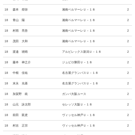
18
森本 煌弥
湘南ベルマーレＵ－１８
2
18
青山 陽
湘南ベルマーレＵ－１８
2
18
村雨 亮吾
湘南ベルマーレＵ－１８
2
18
茂田 大和
湘南ベルマーレＵ－１８
2
18
渡邉 琥晴
アルビレックス新潟Ｕ－１８
2
18
藤本 神之介
ジュビロ磐田Ｕ－１８
2
18
中根 佳祐
名古屋グランパスＵ－１８
2
18
末永 光基
名古屋グランパスＵ－１８
2
18
加賀野 統
ガンバ大阪ユース
2
18
山元 詠太郎
セレッソ大阪Ｕ－１８
2
18
前田 凱吏
ヴィッセル神戸Ｕ－１８
2
18
村吉 正宗
ヴィッセル神戸Ｕ－１８
2