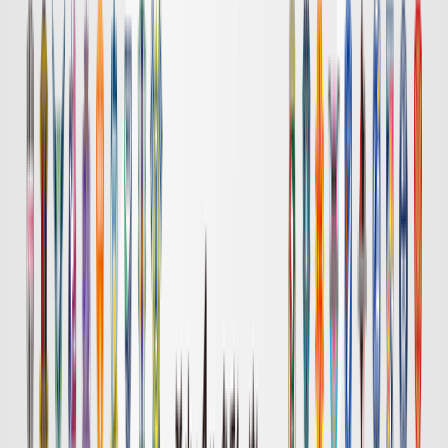
0
清水
1
ハイライト
DAZN
試合終了
Ｃ大阪
2
岡山