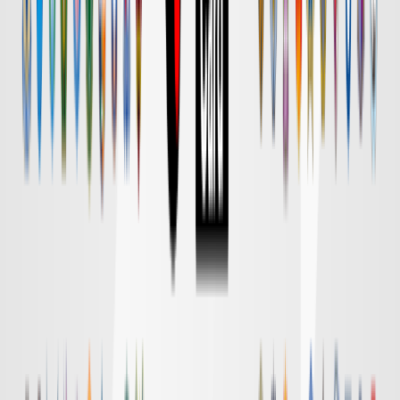
試合終了
FC東京
1
町田
5
ハイライト
DAZN
試合終了
名古屋