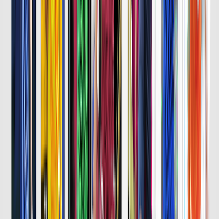
町田、FC東京に5-1の圧巻逆転劇
サマリーはこちら