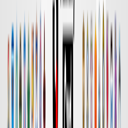
8/8 土 明治安田Ｊ１
DAZN
試合終了
柏
2
水戸
1
ハイライト
DAZN