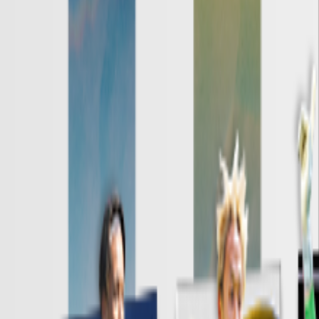
日程・結果
順位表
クラブ
ニュース
特集
スタッツ
はじめての方へ