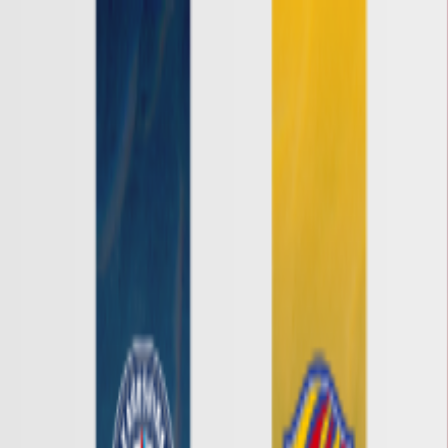
Ｊ１
Ｊ２
Ｊ３
ルヴァンカップ
ACLE
ACL Elite
ACL2
ACL Two
U-21
Ｊリーグ
ホーム