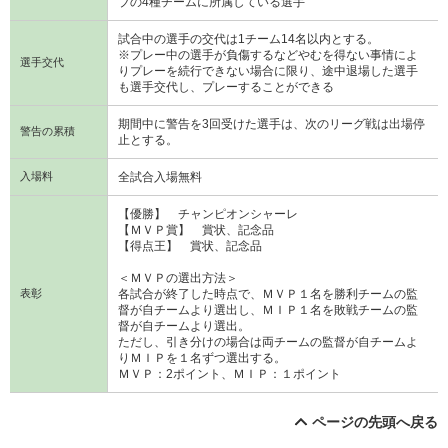
ブの4種チームに所属している選手
試合中の選手の交代は1チーム14名以内とする。
※プレー中の選手が負傷するなどやむを得ない事情によ
選手交代
りプレーを続行できない場合に限り、途中退場した選手
も選手交代し、プレーすることができる
期間中に警告を3回受けた選手は、次のリーグ戦は出場停
警告の累積
止とする。
入場料
全試合入場無料
【優勝】 チャンピオンシャーレ
【ＭＶＰ賞】 賞状、記念品
【得点王】 賞状、記念品
＜ＭＶＰの選出方法＞
表彰
各試合が終了した時点で、ＭＶＰ１名を勝利チームの監
督が自チームより選出し、ＭＩＰ１名を敗戦チームの監
督が自チームより選出。
ただし、引き分けの場合は両チームの監督が自チームよ
りＭＩＰを１名ずつ選出する。
ＭＶＰ：2ポイント、ＭＩＰ：１ポイント
ページの先頭へ戻る