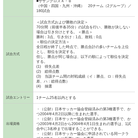
■サザンクロスＡ・Ｂ
（中国・四国・九州・沖縄） 20チーム（2グループ）／
180試合
＜試合方式および勝敗の決定＞
70分間（前後半各35分）の試合を行い、勝敗が決しない
場合は引き分けとする。 ＜勝点＞
勝利：3点、引き分け：1点、敗戦：0点
＜順位の決定方法＞
全日程が終了した時点で、勝点合計の多いチームを上位
とし、順位を決定する。
試合方式
但し、勝点が同じ場合は、以下の順によって順位を決定
する。
(1) 得失点差
(2) 総得点数
(3) 当該チーム間の対戦成績（イ：勝点、ロ：得失点
差、ハ：総得点数）
(4) 抽選
試合エントリー
1チーム25名以内とする
・（公財）日本サッカー協会登録済みの第3種選手で、か
つ2004年4月2日以降に生まれた選手。
・（公財）日本サッカー協会登録済みの第3種選手で、か
出場資格
つ2003年4月2日から2004年4月1日生まれの選手は、1試
合中に3名枠まで出場することができる。
・（公財）日本サッカー協会に申請されている同一クラ