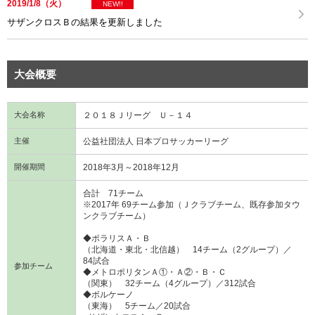
2019/1/8（火）
NEW!!
サザンクロスＢの結果を更新しました
大会概要
大会名称
２０１８Ｊリーグ Ｕ－１４
主催
公益社団法人 日本プロサッカーリーグ
開催期間
2018年3月～2018年12月
合計 71チーム
※2017年 69チーム参加（Ｊクラブチーム、既存参加タウ
ンクラブチーム）
◆ポラリスＡ・Ｂ
（北海道・東北・北信越） 14チーム（2グループ）／
84試合
参加チーム
◆メトロポリタンＡ①・Ａ②・Ｂ・Ｃ
（関東） 32チーム（4グループ）／312試合
◆ボルケーノ
（東海） 5チーム／20試合