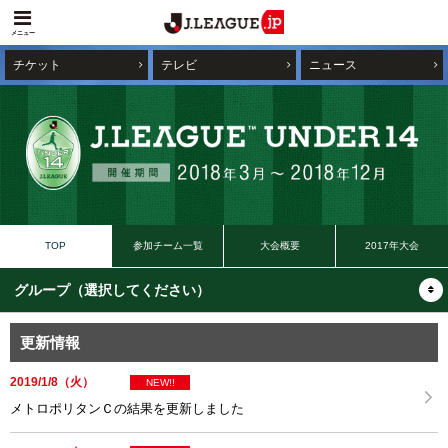
メニュー
チケット
テレビ
ニュース
TOP
参加チーム一覧
大会概要
2017年大会
更新情報
2019/1/8（火）
NEW!!
メトロポリタンＣの結果を更新しました