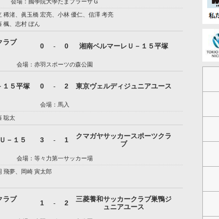
会場：國學院大學たまプラーザＧ
立 稀渚、眞玉橋 宏亮、小林 優仁、信澤 考亮
 楓、志村 ぼん
ダクラブ
0
-
0
湘南ベルマーレＵ－１５平塚
会場：赤羽スポーツの森公園
－１５平塚
0
-
2
東京ヴェルディジュニアユース
会場：馬入
 聡太
クマガヤサッカースポーツクラ
Ｕ－１５
3
-
1
ブ
会場：等々力第一サッカー場
岡 飛夢、岡崎 寅太郎
ダクラブ
三菱養和サッカークラブ巣鴨ジ
1
-
2
ュニアユース