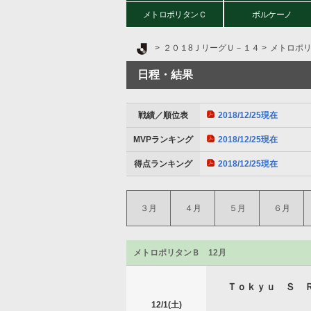
メトロポリタンＣ
ボルケーノ
Ｊリーグ TOP
２０１8ＪリーグＵ－１４
メトロポリ
日程・結果
戦績／順位表
2018/12/25現在
MVPランキング
2018/12/25現在
得点ランキング
2018/12/25現在
３月
４月
５月
６月
メトロポリタンＢ 12月
Ｔｏｋｙｕ Ｓ 
12/1(土)