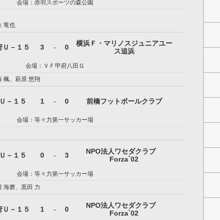
会場：赤羽スポーツの森公園
 竜也
横浜Ｆ・マリノスジュニアユー
府Ｕ－１５
3
-
0
ス追浜
会場：ＶＦ甲府八田Ｇ
 楓、萩原 悠翔
Ｕ－１５
1
-
0
前橋フットボールクラブ
会場：等々力第一サッカー場
NPO法人ワセダクラブ
Ｕ－１５
0
-
3
Forza`02
会場：等々力第一サッカー場
 海磨、黒田 力
NPO法人ワセダクラブ
府Ｕ－１５
1
-
0
Forza`02