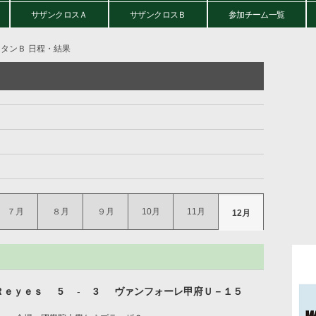
サザンクロスＡ
サザンクロスＢ
参加チーム一覧
タンＢ 日程・結果
７月
８月
９月
10月
11月
12月
Ｒｅｙｅｓ
5
-
3
ヴァンフォーレ甲府Ｕ－１５