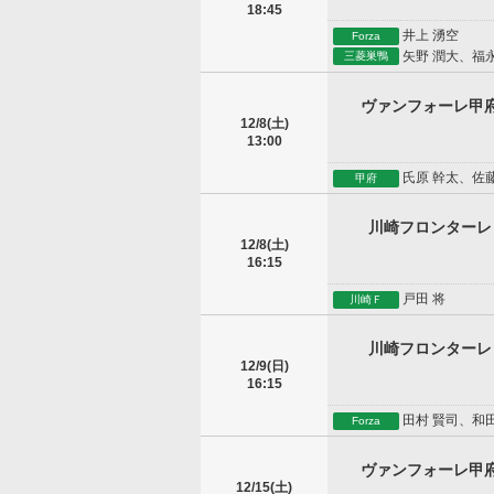
18:45
井上 湧空
Forza
矢野 潤大、福永
三菱巣鴨
ヴァンフォーレ甲
12/8(土)
13:00
氏原 幹太、佐藤
甲府
川崎フロンターレ
12/8(土)
16:15
戸田 将
川崎Ｆ
川崎フロンターレ
12/9(日)
16:15
田村 賢司、和田
Forza
ヴァンフォーレ甲
12/15(土)