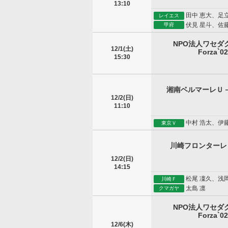
13:10
田中 恵大、足
レイエス
伏見 星斗、佐藤
甲府
NPO法人ワセ
12/1(土)
Forza`02
15:30
湘南ベルマーレＵ
12/2(日)
11:10
中村 浩太、伊藤
東京Ｖ
川崎フロンターレ
12/2(日)
14:15
松尾 凜久、浅
川崎Ｆ
太島 凛
クマガヤ
NPO法人ワセ
Forza`02
12/6(木)