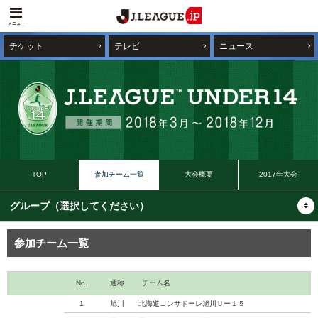
メニュー
チケット
テレビ
ニュース
TOP
参加チーム一覧
大会概要
2017年大会
参加チーム一覧
No.
通称
チーム名
1
旭川
北海道コンサドーレ旭川Ｕー１５