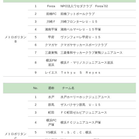
1
Forza
NPO法人ワセダクラブ Forza`02
2
前橋FC
前橋フットボールクラブ
3
川崎Ｆ
川崎フロンターレＵ－１５
4
湘南平塚
湘南ベルマーレＵ－１５平塚
メトロポリタン
5
甲府
ヴァンフォーレ甲府Ｕ－１５
B
6
クマガヤ
クマガヤサッカースポーツクラブ
7
三菱巣鴨
三菱養和サッカークラブ巣鴨ジュニアユース
横浜FM
8
横浜Ｆ・マリノスジュニアユース追浜
追浜
9
レイエス
Ｔｏｋｙｕ Ｓ Ｒｅｙｅｓ
No.
通称
チーム名
1
水戸
水戸ホーリーホックジュニアユース
2
群馬
ザスパクサツ群馬 Ｕ－１５
3
町田
ＦＣ町田ゼルビアジュニアユース
横浜FC
4
横浜ＦＣジュニアユース戸塚
戸塚
5
YS横浜
Ｙ．Ｓ．Ｃ．Ｃ．横浜
メトロポリタン
C