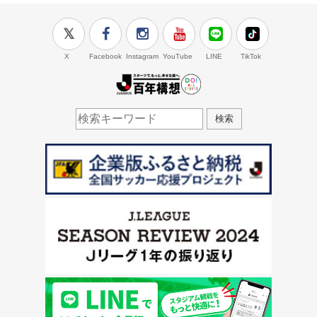
X
Facebook
Instagram
YouTube
LINE
TikTok
J.LEAGUE百年構想
検索