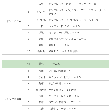
3
広島
サンフレッチェ広島Ｆ．Ｃジュニアユース
サンフレッチェびんごジュニアユースフットボール
4
びんご
クラブ
5
くにびき
サンフレッチェくにびきフットボールクラブ
サザンクロスA
6
山口
レノファ山口 ＦＣ Ｕ－１５
7
讃岐
カマタマーレ讃岐 Ｕ－１５
8
徳島
徳島ヴォルティスジュニアユース
9
愛媛
愛媛ＦＣ Ｕ－１５
10
新居浜
愛媛ＦＣ Ｕ－１５ 新居浜
No.
通称
チーム名
1
福岡
アビスパ福岡Ｕ―１５
2
北九州
ギラヴァンツ北九州Ｕ－１５
3
鳥栖
サガン鳥栖Ｕ－１５
4
鳥栖唐津
サガン鳥栖Ｕ－１５唐津
5
長崎
Ｖ・ファーレン長崎Ｕ‐１５
サザンクロスB
6
熊本
ロアッソ熊本ジュニアユース
7
大分
大分トリニータＵ－１５