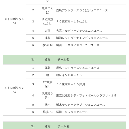
テ
鹿島つく
2
鹿島アントラーズつくばジュニアユース
ば
メトロポリタン
ＦＣ東京
3
ＦＣ東京Ｕ－１５むさし
A1
むさし
4
大宮
大宮アルディージャジュニアユース
5
浦和
浦和レッドダイヤモンズジュニアユース
6
横浜FM
横浜Ｆ・マリノスジュニアユース
No.
通称
チーム名
1
鹿島
鹿島アントラーズジュニアユース
2
柏
柏レイソルＵ－１５
FC東京
3
ＦＣ東京Ｕ－１５深川
深川
メトロポリタン
A2
武蔵野シ
4
東京武蔵野シティフットボールクラブＵ－１５
ティ
5
栃木
栃木サッカークラブ ジュニアユース
6
横浜FC
横浜ＦＣジュニアユース
No.
通称
チーム名