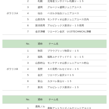
2
札幌
北海道コンサドーレ札幌Ｕ－１５
3
盛岡
グルージャ盛岡ジュニアユース
ポラリスA
4
仙台
ベガルタ仙台ジュニアユース
5
山形庄内
モンテディオ山形ジュニアユース庄内
6
新潟長岡
アルビレックス新潟Ｕ－１５長岡
7
金沢津幡
ツエーゲン金沢 U-15TECHNICAL津幡
No.
通称
チーム名
1
秋田
ブラウブリッツ秋田Ｕ－１５
2
福島
福島ユナイテッドＦＣ Ｕ－１５
3
山形村山
モンテディオ山形ジュニアユース村山
ポラリスB
4
長野
ＡＣ長野パルセイロＵ－１５
5
金沢
ツエーゲン金沢Ｕー１５
6
富山
カターレ富山Ｕ－１５
7
新潟
アルビレックス新潟Ｕ－１５
No.
通称
チーム名
鹿島ノル
1
鹿島アントラーズノルテジュニアユース