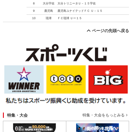
8
大分宇佐
大分トリニータＵ－１５宇佐
9
鹿児島
鹿児島ユナイテッドＦＣ Ｕ－１５
10
琉球
ＦＣ琉球 Ｕー１５
ページの先頭へ戻る
特集・大会
特集・大会をもっとみる