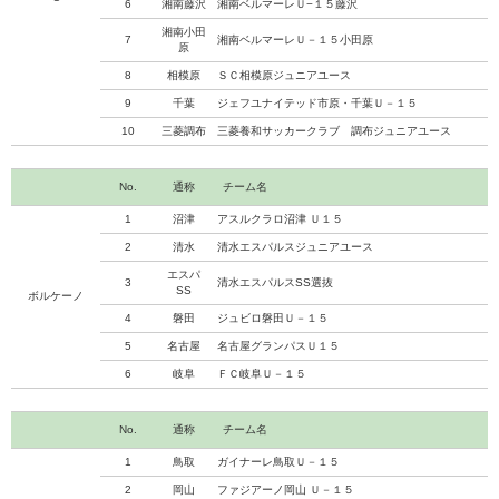
6
湘南藤沢
湘南ベルマーレＵ−１５藤沢
湘南小田
7
湘南ベルマーレＵ－１５小田原
原
8
相模原
ＳＣ相模原ジュニアユース
9
千葉
ジェフユナイテッド市原・千葉Ｕ－１５
10
三菱調布
三菱養和サッカークラブ 調布ジュニアユース
No.
通称
チーム名
1
沼津
アスルクラロ沼津 Ｕ１５
2
清水
清水エスパルスジュニアユース
エスパ
3
清水エスパルスSS選抜
SS
ボルケーノ
4
磐田
ジュビロ磐田Ｕ－１５
5
名古屋
名古屋グランパスＵ１５
6
岐阜
ＦＣ岐阜Ｕ－１５
No.
通称
チーム名
1
鳥取
ガイナーレ鳥取Ｕ－１５
2
岡山
ファジアーノ岡山 Ｕ－１５