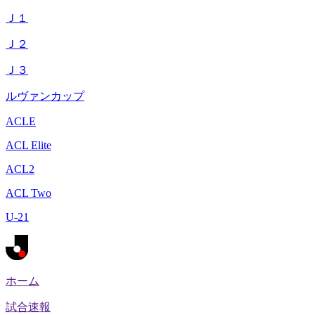
Ｊ１
Ｊ２
Ｊ３
ルヴァンカップ
ACLE
ACL Elite
ACL2
ACL Two
U-21
ホーム
試合速報