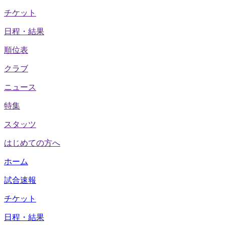
チケット
日程・結果
順位表
クラブ
ニュース
特集
スタッツ
はじめての方へ
ホーム
試合速報
チケット
日程・結果