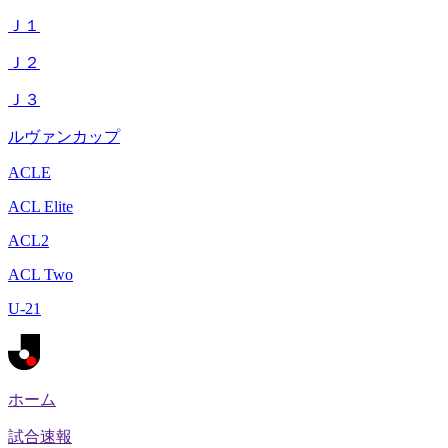
Ｊ１
Ｊ２
Ｊ３
ルヴァンカップ
ACLE
ACL Elite
ACL2
ACL Two
U-21
ホーム
試合速報