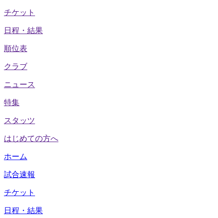
チケット
日程・結果
順位表
クラブ
ニュース
特集
スタッツ
はじめての方へ
ホーム
試合速報
チケット
日程・結果