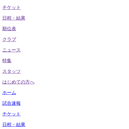
チケット
日程・結果
順位表
クラブ
ニュース
特集
スタッツ
はじめての方へ
ホーム
試合速報
チケット
日程・結果