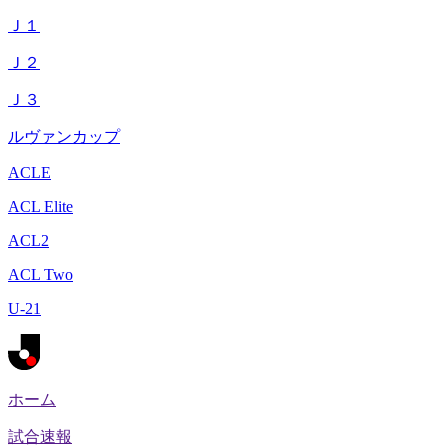
Ｊ１
Ｊ２
Ｊ３
ルヴァンカップ
ACLE
ACL Elite
ACL2
ACL Two
U-21
ホーム
試合速報